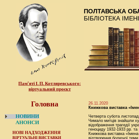
ПОЛТАВСЬКА ОБ
БІБЛІОТЕКА ІМЕН
Пам’яті І. П. Котляревського:
віртуальний проєкт
Головна
26.11.2020
Книжкова виставка «Імен
НОВИНИ
Четверта субота листопада
Чимало митців знайшли х
АНОНСИ
відображення трагедії укр
геноциду 1932-1933 рр. та
НОВІ НАДХОДЖЕННЯ
Книжкова виставка «Імена 
ВІРТУАЛЬНІ ВИСТАВКИ
відтворення болючої теми