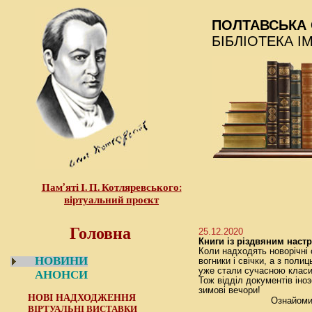
ПОЛТАВСЬКА 
БІБЛІОТЕКА І
Пам’яті І. П. Котляревського:
віртуальний проєкт
Головна
25.12.2020
Книги із різдвяним наст
Коли надходять новорічні 
НОВИНИ
вогники і свічки, а з поли
уже стали сучасною класи
АНОНСИ
Тож відділ документів іно
зимові вечори!
НОВІ НАДХОДЖЕННЯ
Ознайомитися з
ВІРТУАЛЬНІ ВИСТАВКИ