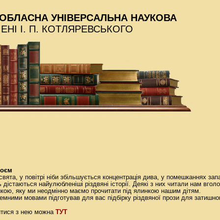
ОБЛАСНА УНІВЕРСАЛЬНА НАУКОВА
МЕНІ І. П. КОТЛЯРЕВСЬКОГО
роєм
свята, у повітрі ніби збільшується концентрація дива, у помешканнях за
ць дістаються найулюбленіші різдвяні історії. Деякі з них читали нам вголо
кою, яку ми неодмінно маємо прочитати під ялинкою нашим дітям.
земними мовами підготував для вас підбірку різдвяної прози для затишног
ТУТ
 нею можна