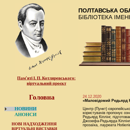
ПОЛТАВСЬКА ОБ
БІБЛІОТЕКА ІМЕН
Пам’яті І. П. Котляревського:
віртуальний проєкт
Головна
24.12.2020
«Маловідомий Редьярд К
НОВИНИ
Центр (Пункт) європейсько
користувачів пропонує оз
АНОНСИ
Редьярд Кіплінг, підготов
Джозефа-Редьярда Кіплінга
НОВІ НАДХОДЖЕННЯ
прозаїка, лауреата Нобелів
ВІРТУАЛЬНІ ВИСТАВКИ