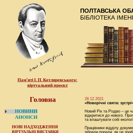
ПОЛТАВСЬКА ОБ
БІБЛІОТЕКА ІМЕН
Пам’яті І. П. Котляревського:
віртуальний проєкт
Головна
28.12.2021
«Новорічні свята: зустрі
НОВИНИ
Новий Рік та Різдво – це
відкритися до нового. Пр
АНОНСИ
та влаштувати собі екологі
НОВІ НАДХОДЖЕННЯ
Працівники відділу докуме
ВІРТУАЛЬНІ ВИСТАВКИ
зібрали поради, як це зро