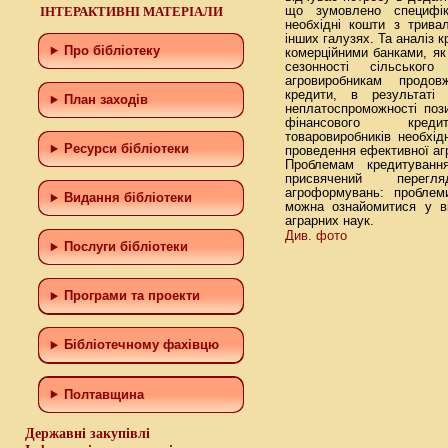
ІНТЕРАКТИВНІ МАТЕРІАЛИ
що зумовлено специфік
необхідні кошти з трива
інших галузях. Та аналіз 
Про бібліотеку
комерційними банками, як
сезонності сільськог
агровиробникам продов
кредити, в результаті
План заходів
неплатоспроможності поз
фінансового кредит
товаровиробників необхі
Ресурси бібліотеки
проведення ефективної агр
Проблемам кредитуванн
присвячений перегл
агроформувань: проблеми
Видання бібліотеки
можна ознайомитися у ві
аграрних наук.
Див. фото
Послуги бібліотеки
Програми та проекти
Бiблiотечному фахiвцю
Полтавщина
Державні закупівлі