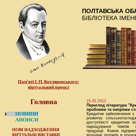
ПОЛТАВСЬКА ОБ
БІБЛІОТЕКА ІМЕН
Пам’яті І. П. Котляревського:
віртуальний проєкт
Головна
15.05.2013
Перегляд літератури "К
проблеми та напрями ста
НОВИНИ
Кредитне забезпечення є 
розвитку сільськогоспод
АНОНСИ
доступності кредитних к
нарощування темпів ви
НОВІ НАДХОДЖЕННЯ
продукції. Кожне підприє
ВІРТУАЛЬНІ ВИСТАВКИ
відчуває потребу в додат