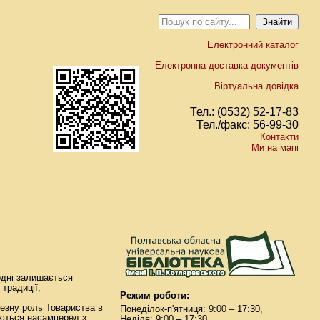
Електронний каталог
Електронна доставка документів
Віртуальна довідка
Тел.: (0532) 52-17-83
Тел./факс: 56-99-30
Контакти
Ми на мапі
одні залишається
традиції,
Режим роботи:
чезну роль Товариства в
Понеділок-п'ятниця: 9:00 – 17:30,
іюються насамперед з
Неділя: 9:00 – 17:30.