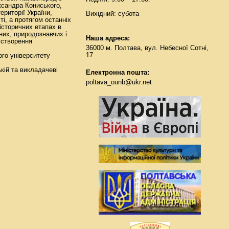
ксандра Кониського,
ериторії України,
Вихідний: субота
і, а протягом останніх
 історичних етапах в
них, природознавчих і
Наша адреса:
 створення
36000 м. Полтава, вул. Небесної Сотні,
17
ого університету
кій та викладачеві
Електронна пошта:
poltava_ounb@ukr.net