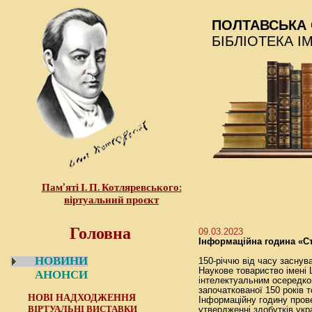
ПОЛТАВСЬКА 
БІБЛІОТЕКА І
Пам’яті І. П. Котляревського:
віртуальний проєкт
Головна
09.03.2023
Інформаційна година «Сто
НОВИНИ
150-річчю від часу заснув
Наукове товариство імені 
АНОНСИ
інтелектуальним осередком
започаткованої 150 років т
НОВІ НАДХОДЖЕННЯ
Інформаційну годину прове
ВІРТУАЛЬНІ ВИСТАВКИ
утвердженні здобутків укр