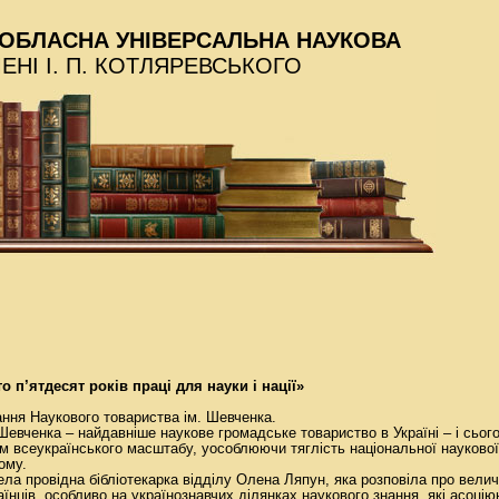
ОБЛАСНА УНІВЕРСАЛЬНА НАУКОВА
МЕНІ І. П. КОТЛЯРЕВСЬКОГО
 п’ятдесят років праці для науки і нації»
ання Наукового товариства ім. Шевченка.
Шевченка – найдавніше наукове громадське товариство в Україні – і сьог
 всеукраїнського масштабу, уособлюючи тяглість національної наукової 
ому.
ла провідна бібліотекарка відділу Олена Ляпун, яка розповіла про вели
аїнців, особливо на українознавчих ділянках наукового знання, які асоц