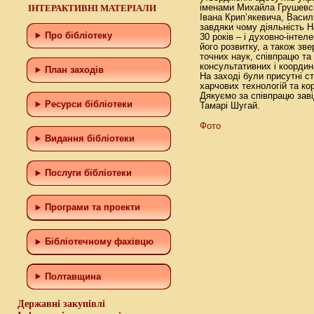
ІНТЕРАКТИВНІ МАТЕРІАЛИ
іменами Михайла Грушевсь
Івана Крип’якевича, Васил
завдяки чому діяльність 
Про бібліотеку
30 років – і духовно-інте
його розвитку, а також зв
точних наук, співпрацю та
консультативних і координ
План заходів
На заході були присутні с
харчових технологій та кор
Дякуємо за співпрацю зав
Ресурси бібліотеки
Тамарі Шугай.
Фото
Видання бібліотеки
Послуги бібліотеки
Програми та проекти
Бiблiотечному фахiвцю
Полтавщина
Державні закупівлі