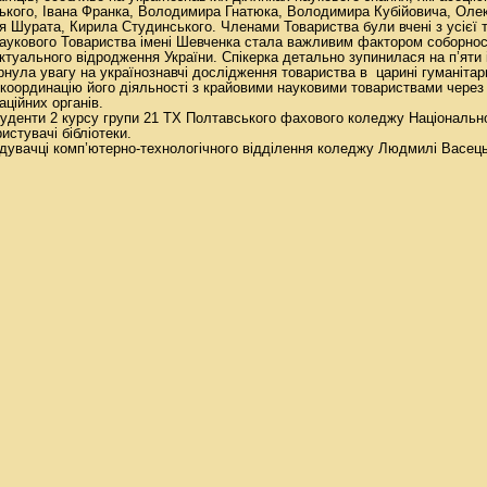
кого, Івана Франка, Володимира Гнатюка, Володимира Кубійовича, Оле
я Шурата, Кирила Студинського. Членами Товариства були вчені з усієї т
Наукового Товариства імені Шевченка стала важливим фактором соборност
лектуального відродження України. Спікерка детально зупинилася на п’яти
ернула увагу на українознавчі дослідження товариства в царині гуманітар
 координацію його діяльності з крайовими науковими товариствами через
аційних органів.
туденти 2 курсу групи 21 ТХ Полтавського фахового коледжу Національн
истувачі бібліотеки.
ідувачці комп’ютерно-технологічного відділення коледжу Людмилі Васець