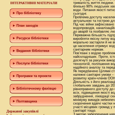
ІНТЕРАКТИВНІ МАТЕРІАЛИ
тривалість життя людини.
близько 90% людських хво
води. Питання якості питно
Про бібліотеку
сьогодні.
Проблема доступу населенн
актуальною та гострою для
Під час війни зафіксован
План заходів
водопроводів, каналізацій
до аварій та позбавляє лю
Переважна більшість під
Ресурси бібліотеки
виробляти якісну питну вод
морально застаріли й не 
це населення отримує воду,
санітарним нормам.
Видання бібліотеки
Пов’язані з водою проблем
найскладніших. Проте, іст
досягнуті за рахунок вико
Послуги бібліотеки
технологій, поліпшення во
надійного аналізу та перед
Як передбачено Цілями ста
належні санітарні умови –
Програми та проекти
розвитку країн-членів ООН
Діяльність з його реаліза
глобальних завдань до 203
Бiблiотечному фахiвцю
рівноправного доступу до 
всіх, підвищення якості 
забруднення, ліквідації ск
мінімуму викидів небезпеч
Полтавщина
скорочення вдвічі частки 
участі місцевих громад у 
санітарії тощо.
Державні закупівлі
З метою забезпечення ная