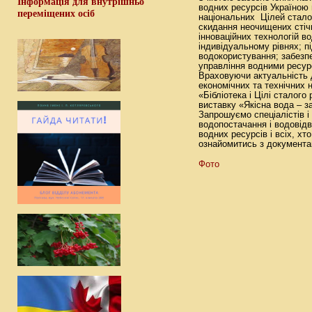
Інформація для внутрішньо
водних ресурсів Україною
переміщених осіб
національних Цілей стало
скидання неочищених стіч
інноваційних технологій 
індивідуальному рівнях; 
водокористування; забезп
управління водними ресур
Враховуючи актуальність д
економічних та технічних 
«Бібліотека і Цілі сталого
виставку «Якісна вода – з
Запрошуємо спеціалістів і
водопостачання і водовід
водних ресурсів і всіх, хт
ознайомитись з документа
Фото