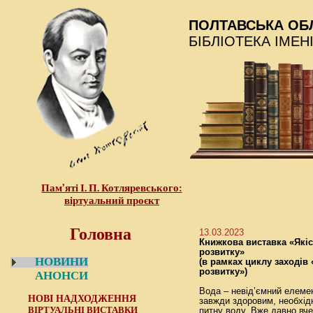
ПОЛТАВСЬКА ОБ
БІБЛІОТЕКА ІМЕН
Пам’яті І. П. Котляревського:
віртуальний проєкт
Головна
13.03.2023
Книжкова виставка «Якіс
розвитку»
НОВИНИ
(в рамках циклу заходів «
розвитку»)
АНОНСИ
Вода – невід’ємний елеме
НОВІ НАДХОДЖЕННЯ
завжди здоровим, необхідн
ВІРТУАЛЬНІ ВИСТАВКИ
питну воду. Вже давно вче