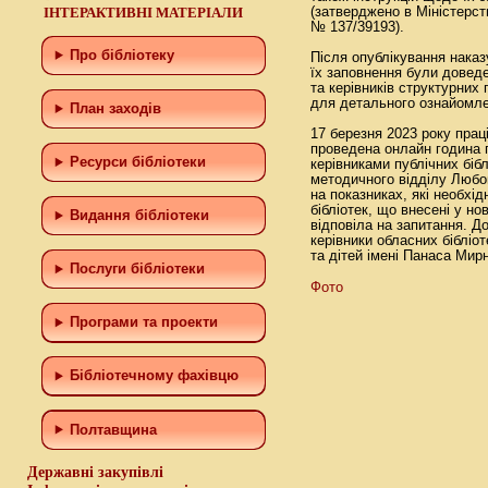
ІНТЕРАКТИВНІ МАТЕРІАЛИ
(затверджено в Міністерств
№ 137/39193).
Про бібліотеку
Після опублікування наказу
їх заповнення були доведен
та керівників структурних
для детального ознайомл
План заходів
17 березня 2023 року прац
проведена онлайн година 
Ресурси бібліотеки
керівниками публічних біб
методичного відділу Люб
на показниках, які необхі
бібліотек, що внесені у но
Видання бібліотеки
відповіла на запитання. 
керівники обласних бібліо
та дітей імені Панаса Мирн
Послуги бібліотеки
Фото
Програми та проекти
Бiблiотечному фахiвцю
Полтавщина
Державні закупівлі