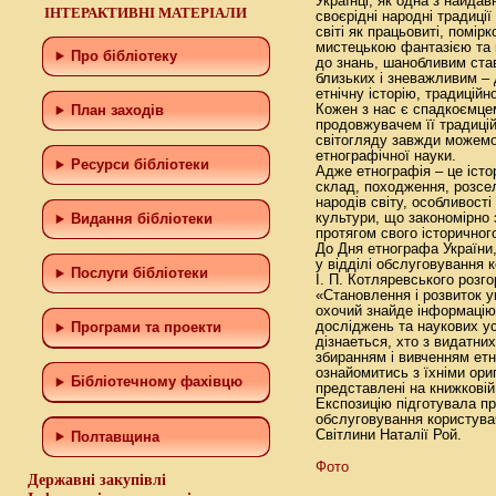
Українці, як одна з найдавн
ІНТЕРАКТИВНІ МАТЕРІАЛИ
своєрідні народні традиції
світі як працьовиті, помір
мистецькою фантазією та 
Про бібліотеку
до знань, шанобливим ста
близьких і зневажливим – 
етнічну історію, традиційн
Кожен з нас є спадкоємцем
План заходів
продовжувачем її традицій
світогляду завжди можемо
етнографічної науки.
Ресурси бібліотеки
Адже етнографія – це істо
склад, походження, розсел
народів світу, особливості
культури, що закономірно з
Видання бібліотеки
протягом свого історичног
До Дня етнографа України
у відділі обслуговування 
Послуги бібліотеки
І. П. Котляревського розг
«Становлення і розвиток у
охочий знайде інформацію
досліджень та наукових уст
Програми та проекти
дізнаеться, хто з видатни
збиранням і вивченням етн
ознайомитись з їхніми ори
Бiблiотечному фахiвцю
представлені на книжковій
Експозицію підготувала пр
обслуговування користува
Світлини Наталії Рой.
Полтавщина
Фото
Державні закупівлі