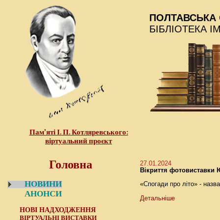
ПОЛТАВСЬКА 
БІБЛІОТЕКА І
Пам’яті І. П. Котляревського:
віртуальний проєкт
Головна
27.01.2024
Вікриття фотовиставки Ю
НОВИНИ
«Спогади про літо» - наз
АНОНСИ
Детальніше
НОВІ НАДХОДЖЕННЯ
ВІРТУАЛЬНІ ВИСТАВКИ