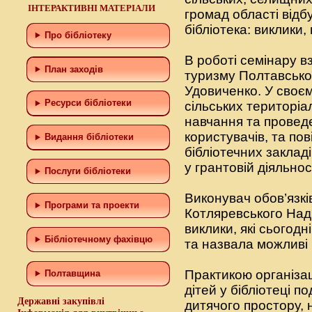
ІНТЕРАКТИВНІ МАТЕРІАЛИ
громад області відб
бібліотека: виклики
Про бібліотеку
В роботі семінару в
План заходів
туризму Полтавської
Удовиченко. У своєм
Ресурси бібліотеки
сільських територіа
навчання та проведе
користувачів, та по
Видання бібліотеки
бібліотечних закладі
у грантовій діяльнос
Послуги бібліотеки
Виконувач обов’язкі
Програми та проекти
Котляревського Наді
виклики, які сьогодн
Бiблiотечному фахiвцю
та назвала можливі
Практикою організац
Полтавщина
дітей у бібліотеці п
Державні закупівлі
дитячого простору, 