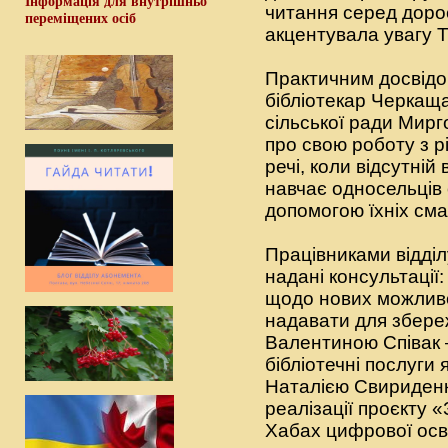
Інформація для внутрішньо
читання серед дорос
переміщених осіб
акцентувала увагу Т
Практичним досвідо
бібліотекар Черкаща
сільської ради Мирг
про свою роботу з рі
речі, коли відсутній 
навчає односельців 
допомогою їхніх см
Працівниками відділ
надані консультації
щодо нових можливос
надавати для збере
Валентиною Співак 
бібліотечні послуги 
Наталією Свириденк
реалізації проєкту 
Хабах цифрової осві