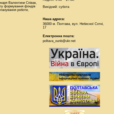
екаря Валентини Співак,
ділу формування фондів
Вихідний: субота
планування роботи,
Наша адреса:
36000 м. Полтава, вул. Небесної Сотні,
17
Електронна пошта:
poltava_ounb@ukr.net