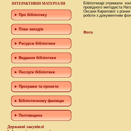
ІНТЕРАКТИВНІ МАТЕРІАЛИ
Бібліотекарі отримали кон
провідного методиста Ната
Оксани Кирилової з різних
Про бібліотеку
роботи з документним фон
План заходів
Фото
Ресурси бібліотеки
Видання бібліотеки
Послуги бібліотеки
Програми та проекти
Бiблiотечному фахiвцю
Полтавщина
Державні закупівлі