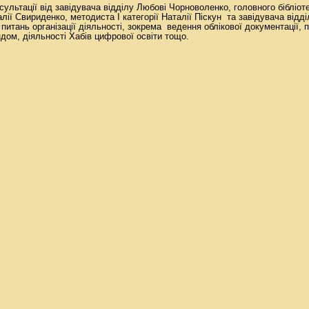
сультації від завідувача відділу Любові Чорноволенко, головного бібліот
лії Свириденко, методиста І категорії Наталії Піскун та завідувача від
 питань організації діяльності, зокрема ведення облікової документації, 
дом, діяльності Хабів цифрової освіти тощо.