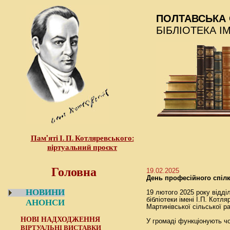
ПОЛТАВСЬКА 
БІБЛІОТЕКА І
Пам’яті І. П. Котляревського:
віртуальний проєкт
Головна
19.02.2025
День професійного спіл
НОВИНИ
19 лютого 2025 року відді
бібліотеки імені І.П. Кот
АНОНСИ
Мартинівської сільської р
НОВІ НАДХОДЖЕННЯ
У громаді функціонують чо
ВІРТУАЛЬНІ ВИСТАВКИ