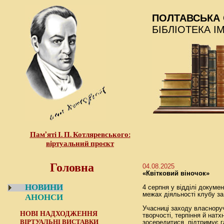
ПОЛТАВСЬКА 
БІБЛІОТЕКА І
Пам’яті І. П. Котляревського:
віртуальний проєкт
Головна
04.08.2025
«Квітковий віночок»
НОВИНИ
4 серпня у відділі докумен
межах діяльності клубу за
АНОНСИ
Учасниці заходу власнору
НОВІ НАДХОДЖЕННЯ
творчості, терпіння й нат
ВІРТУАЛЬНІ ВИСТАВКИ
зосередитися, підтримує г