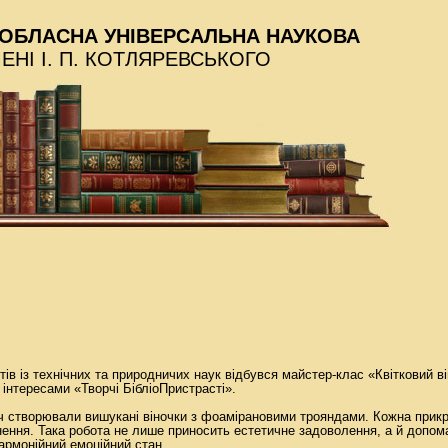
ОБЛАСНА УНІВЕРСАЛЬНА НАУКОВА
МЕНІ І. П. КОТЛЯРЕВСЬКОГО
тів із технічних та природничих наук відбувся майстер-клас «Квітковий ві
 інтересами «Творчі БібліоПристрасті».
ч створювали вишукані віночки з фоамірановими трояндами. Кожна прик
хнення. Така робота не лише приносить естетичне задоволення, а й допом
армонійний емоційний стан.