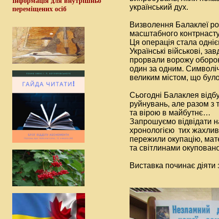
Інформація для внутрішньо
український дух.
переміщених осіб
Визволення Балаклеї ро
масштабного контрнасту
Ця операція стала однією
Українські військові, з
прорвали ворожу оборон
один за одним. Символі
великим містом, що було 
Сьогодні Балаклея відбу
руйнувань, але разом з
та вірою в майбутнє…
Запрошуємо відвідати на
хронологією тих жахливи
пережили окупацію, мат
та світлинами окуповано
Виставка починає діяти з