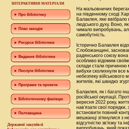
ІНТЕРАКТИВНІ МАТЕРІАЛИ
На мальовничих берегах 
на південному сході Хар
Про бібліотеку
Балаклея, яке ввібрало в
людського духу. Воно, як
План заходів
чимало випробувань, але
самобутність.
Ресурси бібліотеки
Історично Балаклея від
Слобожанщині, засноване
радянського союзу вон
Видання бібліотеки
особливо відомим своїми
склади стали причиною м
вибухи сколихнули все м
Послуги бібліотеки
небезпеку військового м
жителів, які швидко згу
Програми та проекти
Балаклея, як і багато ін
російської окупації. Про
Бiблiотечному фахiвцю
вересня 2022 року, житт
нав'язати свої порядки, 
встановити повний конт
Полтавщина
мешканці зіткнулися з 
відсутністю зв'язку та і
Державні закупівлі
випробувань, який показ