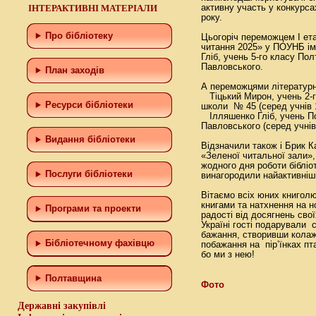
ІНТЕРАКТИВНІ МАТЕРІАЛИ
активну участь у конкурса
року.
Про бібліотеку
Цьогоріч переможцем I ет
читання 2025» у ПОУНБ ім.
Гліб, учень 5-го класу По
Павловського.
План заходів
А переможцями літературн
Тіцький Мирон, учень 2-г
Ресурси бібліотеки
школи № 45 (серед учнів 1
Ілляшенко Гліб, учень По
Павловського (серед учнів 
Видання бібліотеки
Відзначили також і Брик 
«Зеленої читальної зали»
жодного дня роботи бібліот
Послуги бібліотеки
винагородили найактивніші
Вітаємо всіх юних книголю
книгами та натхнення на но
Програми та проекти
радості від досягнень свої
Україні гості подарували 
бажання, створивши колаж
Бiблiотечному фахiвцю
побажання на пір’їнках пт
бо ми з нею!
Полтавщина
Фото
Державні закупівлі