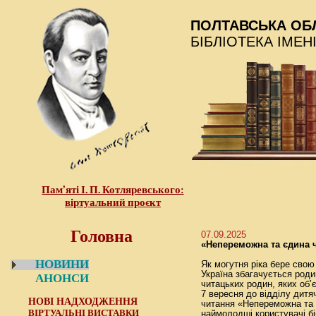
ПОЛТАВСЬКА ОБ
БІБЛІОТЕКА ІМЕН
Пам’яті І. П. Котляревського:
віртуальний проєкт
Головна
07.09.2025
«Непереможна та єдина 
НОВИНИ
Як могутня ріка бере свою
Україна збагачується роди
АНОНСИ
читацьких родин, яких об’
7 вересня до відділу дитя
НОВІ НАДХОДЖЕННЯ
читання «Непереможна та 
ВІРТУАЛЬНІ ВИСТАВКИ
наймолодші користувачі бі