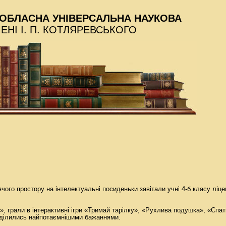
ОБЛАСНА УНІВЕРСАЛЬНА НАУКОВА
МЕНІ І. П. КОТЛЯРЕВСЬКОГО
ячого простору на інтелектуальні посиденьки завітали учні 4-б класу лі
и», грали в інтерактивні ігри «Тримай тарілку», «Рухлива подушка», «Спа
, ділились найпотаємнішими бажаннями.