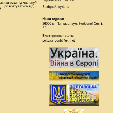
ься за руки під час сну?
о, щоб врятуватись від
Вихідний: субота
?
Наша адреса:
36000 м. Полтава, вул. Небесної Сотні,
17
Електронна пошта:
poltava_ounb@ukr.net