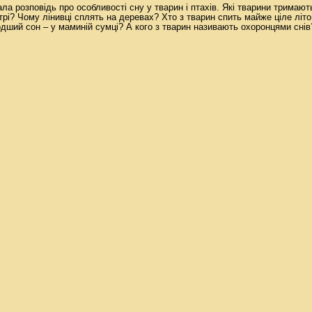
ла розповідь про особливості сну у тварин і птахів. Які тварини тримают
ітрі? Чому лінивці сплять на деревах? Хто з тварин спить майже ціле літ
дший сон – у маминій сумці? А кого з тварин називають охоронцями снів