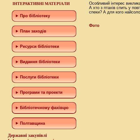
ІНТЕРАКТИВНІ МАТЕРІАЛИ
Особливий інтерес виклика
А хто з птахів спить у пов
спеки? А для кого найсоло
Про бібліотеку
Фото
План заходів
Ресурси бібліотеки
Видання бібліотеки
Послуги бібліотеки
Програми та проекти
Бiблiотечному фахiвцю
Полтавщина
Державні закупівлі