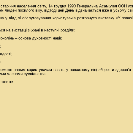
старіння населення світу, 14 грудня 1990 Генеральна Асамблея ООН у
 людей похилого віку, відтоді цей День відзначається вже в усьому світ
ку у відділі обслуговування користувачів розгорнуто виставку «У поваз
я на виставці зібрані в наступні розділи:
поколінь – основа духовності нації;
;
адості;
.
поможе нашим користувачам навіть у поважному віці зберегти здоров’я т
ними членами суспільства.
0 жовтня.