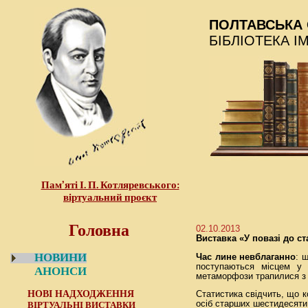
ПОЛТАВСЬКА 
БІБЛІОТЕКА І
Пам’яті І. П. Котляревського:
віртуальний проєкт
Головна
02.10.2013
Виставка «У повазі до с
НОВИНИ
Час лине невблаганно
: 
поступаються місцем у 
АНОНСИ
метаморфози трапилися з б
НОВІ НАДХОДЖЕННЯ
Статистика свідчить, що к
осіб старших шестидесяти 
ВІРТУАЛЬНІ ВИСТАВКИ