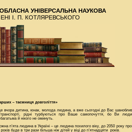
ОБЛАСНА УНІВЕРСАЛЬНА НАУКОВА
МЕНІ І. П. КОТЛЯРЕВСЬКОГО
тарших – таємниця довголіття»
ще вчора дитина, юнак, молода людина, а вже сьогодні до Вас шанобли
транспорті, рідні турбуються про Ваше самопочуття, бо Ви людин
агатьма й нікого не оминуть.
ожна п’ята людина в Україні ­– це людина похилого віку, до 2050 року про
років буде в три рази більша ніж дітей у віці до п’ятнадцяти
років.