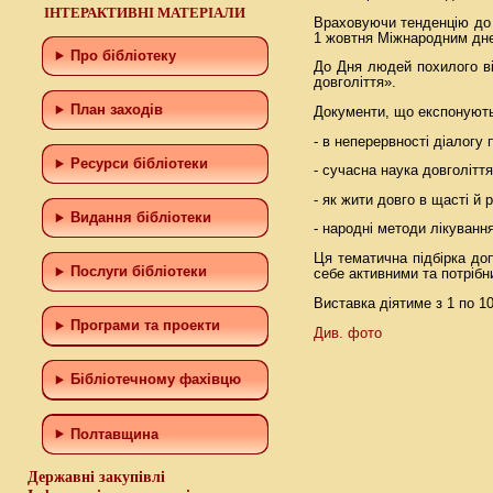
ІНТЕРАКТИВНІ МАТЕРІАЛИ
Враховуючи тенденцію до 
1 жовтня Міжнародним днем
Про бібліотеку
До Дня людей похилого ві
довголіття».
План заходів
Документи, що експонуютьс
- в неперервності діалогу 
Ресурси бібліотеки
- сучасна наука довголіття
- як жити довго в щасті й р
Видання бібліотеки
- народні методи лікування
Ця тематична підбірка до
Послуги бібліотеки
себе активними та потріб
Виставка діятиме з 1 по 1
Програми та проекти
Див. фото
Бiблiотечному фахiвцю
Полтавщина
Державні закупівлі