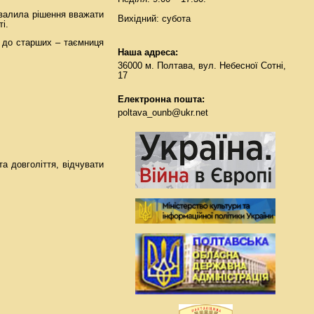
хвалила рішення вважати
Вихідний: субота
і.
і до старших – таємниця
Наша адреса:
36000 м. Полтава, вул. Небесної Сотні,
17
Електронна пошта:
poltava_ounb@ukr.net
а довголіття, відчувати