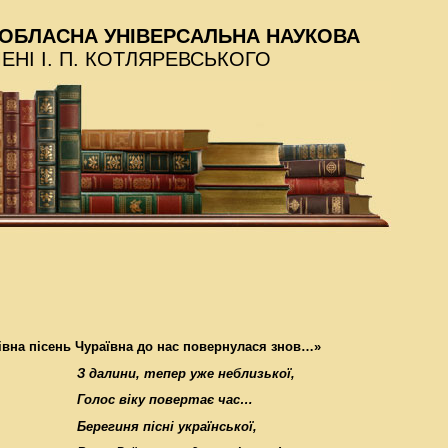
ОБЛАСНА УНІВЕРСАЛЬНА НАУКОВА
МЕНІ І. П. КОТЛЯРЕВСЬКОГО
івна пісень Чураївна до нас повернулася знов…»
З далини, тепер уже неблизької,
Голос віку повертає час…
Берегиня пісні української,