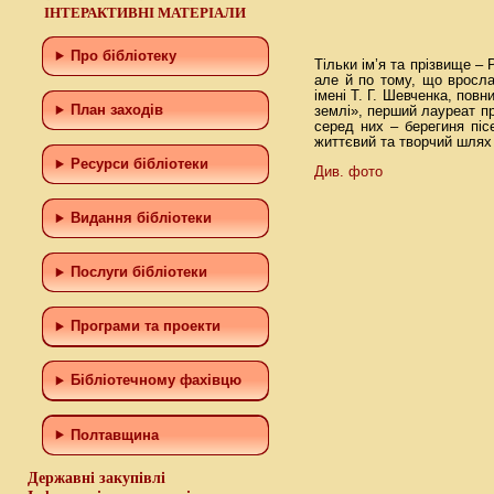
ІНТЕРАКТИВНІ МАТЕРІАЛИ
Про бібліотеку
Тільки ім’я та прізвище –
але й по тому, що вросла
імені Т. Г. Шевченка, по
План заходів
землі», перший лауреат пр
серед них – берегиня піс
життєвий та творчий шлях 
Ресурси бібліотеки
Див. фото
Видання бібліотеки
Послуги бібліотеки
Програми та проекти
Бiблiотечному фахiвцю
Полтавщина
Державні закупівлі