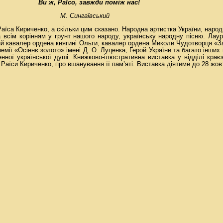
Ви ж, Раїсо, завжди поміж нас!
М. Сингаївський
 Раїса Кириченко, а скільки цим сказано. Народна артистка України, народ
 всім корінням у грунт нашого народу, українську народну пісню. Лаур
вний кавалер ордена княгині Ольги, кавалер ордена Миколи Чудотворця «
емії «Осіннє золото» імені Д. О. Луценка, Герой України та багато інших
енної української душі. Книжково-ілюстративна виставка у відділі крає
Раїси Кириченко, про вшанування її пам’яті. Виставка діятиме до 28 жов