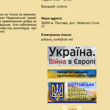
Вихідний: субота
на не тільки за званням,
еат Національної премії
Наша адреса:
За примноження добра на
36000 м. Полтава, вул. Небесної Сотні,
 відзнак. Але найповніша
17
знавства розповідає про
тня.
Електронна пошта:
poltava_ounb@ukr.net