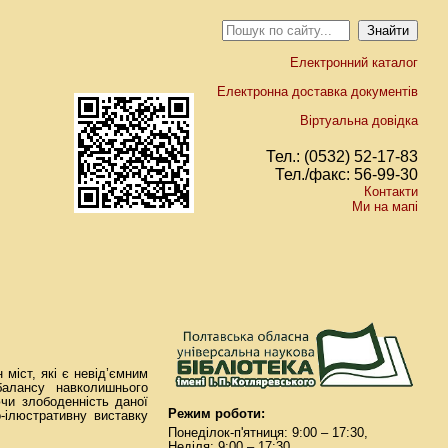
Електронний каталог
Електронна доставка документів
Віртуальна довідка
Тел.: (0532) 52-17-83
Тел./факс: 56-99-30
Контакти
Ми на мапі
міст, які є невід’ємним
балансу навколишнього
ючи злободенність даної
Режим роботи:
-ілюстративну виставку
Понеділок-п'ятниця: 9:00 – 17:30,
Неділя: 9:00 – 17:30.