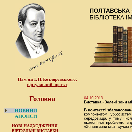
ПОЛТАВСЬКА 
БІБЛІОТЕКА І
Пам’яті І. П. Котляревського:
віртуальний проєкт
Головна
04.10.2013
Виставка «Зелені зони м
НОВИНИ
В контексті збалансован
компонентом урбосистем
АНОНСИ
середовища, у тому числі 
екологічної проблеми, ві
НОВІ НАДХОДЖЕННЯ
«Зелені зони міст: сучасн
ВІРТУАЛЬНІ ВИСТАВКИ