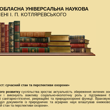
ОБЛАСНА УНІВЕРСАЛЬНА НАУКОВА
МЕНІ І. П. КОТЛЯРЕВСЬКОГО
іст: сучасний стан та перспективи охорони»
ого розвитку
суспільства зростає актуальність збереження зелених зон 
и і виконують важливу соціально-екологічну роль у підтриманні 
санітарно-гігієнічні, рекреаційні та природоохоронні функції. Врахову
дділ документів із природничих та аграрних наук влаштував книжково
ий стан та перспективи охорони».