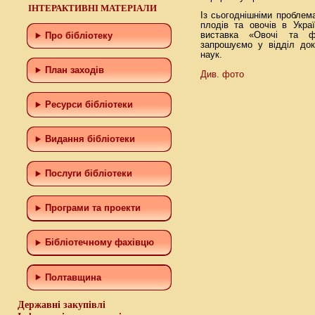
ІНТЕРАКТИВНІ МАТЕРІАЛИ
Із сьогоднішніми проблем
плодів та овочів в Укра
виставка «Овочі та фр
Про бібліотеку
запрошуємо у відділ док
наук.
План заходів
Див. фото
Ресурси бібліотеки
Видання бібліотеки
Послуги бібліотеки
Програми та проекти
Бiблiотечному фахiвцю
Полтавщина
Державні закупівлі