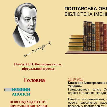
ПОЛТАВСЬКА ОБ
БІБЛІОТЕКА ІМЕН
Пам’яті І. П. Котляревського:
віртуальний проєкт
Головна
16.10.2013
Книжково-ілюстративна 
України»
НОВИНИ
Плодоовочева галузь У
однією з головних складов
АНОНСИ
Разом із рослинництвом, 
НОВІ НАДХОДЖЕННЯ
овочів забезпечує нас
ВІРТУАЛЬНІ ВИСТАВКИ
переробну промисловість 