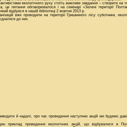
активістами екологічного руху стоїть важливе завдання – створити на т
ма, це питання обговорювалося і на семінарі «Зелені території Полт
ий відбувся в нашій бібліотеці 2 жовтня 2013 р.
ганізацій вже проводили на території Гришкиного лісу суботники, еколо
єднатися до них.
риводити й надалі, про час проведення наступних акцій ми будемо дав
ин приклад проведення екологічних акцій, що відбувалися в Пол