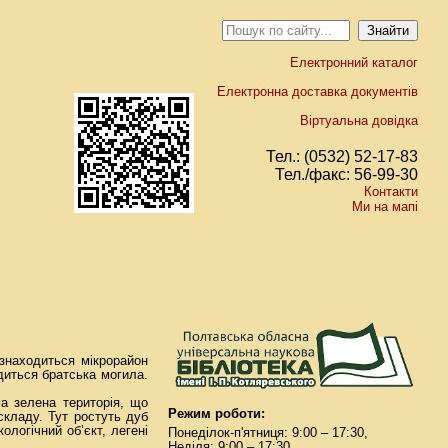
Електронний каталог
Електронна доставка документів
Віртуальна довідка
Тел.: (0532) 52-17-83
Тел./факс: 56-99-30
Контакти
Ми на мапі
 знаходиться мікрорайон
диться братська могила.
а зелена територія, що
Режим роботи:
 складу. Тут ростуть дуб
ологічний об’єкт, легені
Понеділок-п'ятниця: 9:00 – 17:30,
Неділя: 9:00 – 17:30.