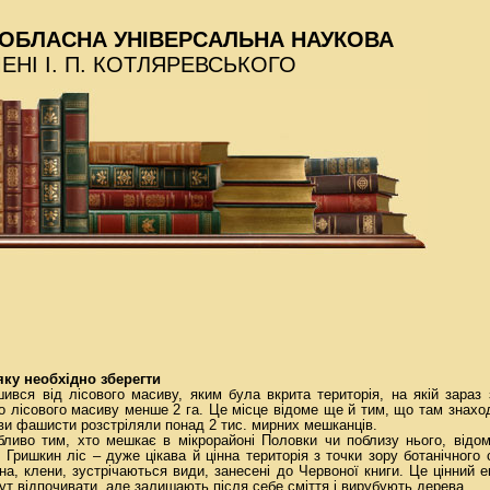
ОБЛАСНА УНІВЕРСАЛЬНА НАУКОВА
МЕНІ І. П. КОТЛЯРЕВСЬКОГО
яку необхідно зберегти
ився від лісового масиву, яким була вкрита територія, на якій зараз
о лісового масиву менше 2 га. Це місце відоме ще й тим, що там знахо
ави фашисти розстріляли понад 2 тис. мирних мешканців.
ливо тим, хто мешкає в мікрорайоні Половки чи поблизу нього, відом
 Гришкин ліс – дуже цікава й цінна територія з точки зору ботанічного
а, клени, зустрічаються види, занесені до Червоної книги. Це цінний ек
т відпочивати, але залишають після себе сміття і вирубують дерева.