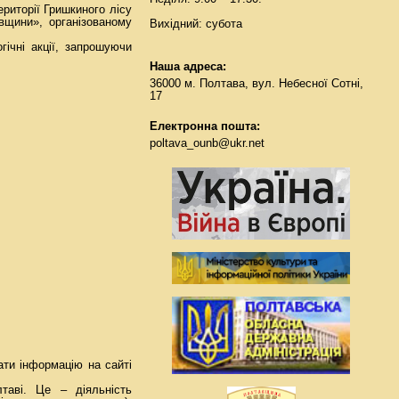
ериторії Гришкиного лісу
авщини», організованому
Вихідний: субота
гічні акції, запрошуючи
Наша адреса:
36000 м. Полтава, вул. Небесної Сотні,
17
Електронна пошта:
poltava_ounb@ukr.net
ати інформацію на сайті
таві. Це – діяльність