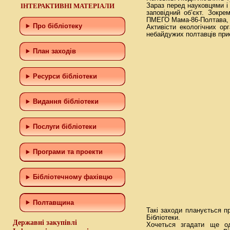
ІНТЕРАКТИВНІ МАТЕРІАЛИ
Зараз перед науковцями і 
заповідний об’єкт. Зокре
ПМЕГО Мама-86-Полтава, як
Про бібліотеку
Активісти екологічних ор
небайдужих полтавців при
План заходів
Ресурси бібліотеки
Видання бібліотеки
Послуги бібліотеки
Програми та проекти
Бiблiотечному фахiвцю
Полтавщина
Такі заходи планується п
Бібліотеки.
Державні закупівлі
Хочеться згадати ще од