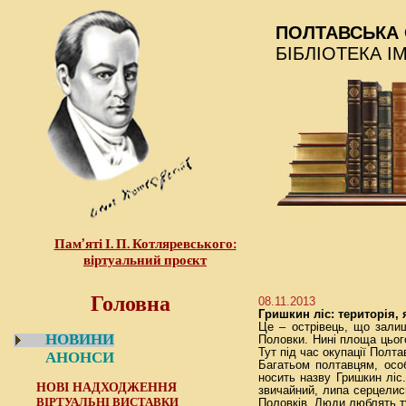
ПОЛТАВСЬКА 
БІБЛІОТЕКА І
Пам’яті І. П. Котляревського:
віртуальний проєкт
Головна
08.11.2013
Гришкин ліс: територія, 
Це – острівець, що залиш
НОВИНИ
Половки. Нині площа цьог
Тут під час окупації Полт
АНОНСИ
Багатьом полтавцям, особ
носить назву Гришкин ліс.
НОВІ НАДХОДЖЕННЯ
звичайний, липа серцелисн
ВІРТУАЛЬНІ ВИСТАВКИ
Половків. Люди люблять ту