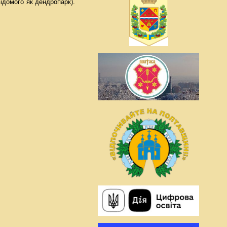
ідомого як дендропарк).