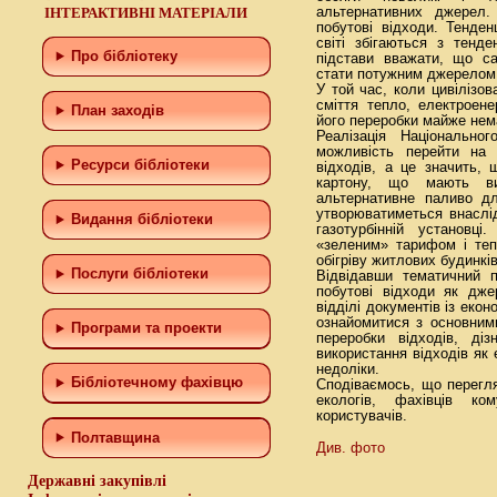
ІНТЕРАКТИВНІ МАТЕРІАЛИ
альтернативних джерел
побутові відходи. Тенден
світі збігаються з тенд
Про бібліотеку
підстави вважати, що са
стати потужним джерелом 
У той час, коли цивілізов
сміття тепло, електроене
План заходів
його переробки майже нем
Реалізація Національн
можливість перейти на 
Ресурси бібліотеки
відходів, а це значить,
картону, що мають вис
альтернативне паливо дл
утворюватиметься внаслід
Видання бібліотеки
газотурбінній установц
«зеленим» тарифом і теп
обігріву житлових будинкі
Послуги бібліотеки
Відвідавши тематичний п
побутові відходи як дже
відділі документів із еко
ознайомитися з основним
Програми та проекти
переробки відходів, діз
використання відходів як 
недоліки.
Бiблiотечному фахiвцю
Сподіваємось, що перегляд
екологів, фахівців ко
користувачів.
Полтавщина
Див. фото
Державні закупівлі