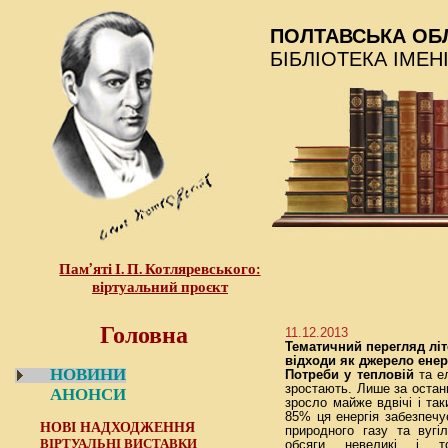
ПОЛТАВСЬКА ОБ
БІБЛІОТЕКА ІМЕН
Пам’яті І. П. Котляревського:
віртуальний проєкт
Головна
11.12.2013
Тематичний перегляд літ
відходи як джерело енерг
НОВИНИ
Потреби у тепловій
та ел
зростають. Лише за останн
АНОНСИ
зросло майже вдвічі і так
85% ця енергія забезпеч
НОВІ НАДХОДЖЕННЯ
природного газу та вугі
ВІРТУАЛЬНІ ВИСТАВКИ
обсяги невеликі і т