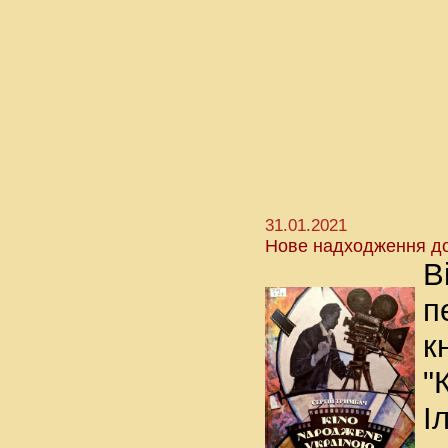
31.01.2021
Нове надходження до
В
п
к
"
І