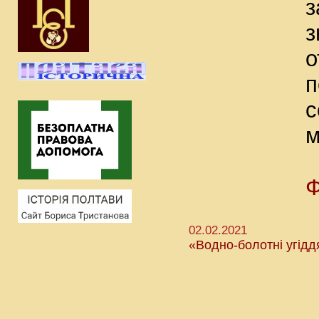
з
з
о
п
с
м
Ф
02.02.2021
«Водно-болотні угіддя