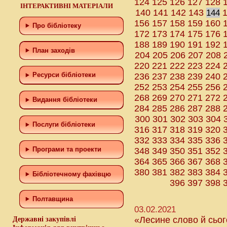
124
125
126
127
128
ІНТЕРАКТИВНІ МАТЕРІАЛИ
140
141
142
143
144
156
157
158
159
160
Про бібліотеку
172
173
174
175
176
188
189
190
191
192
План заходів
204
205
206
207
208
220
221
222
223
224
236
237
238
239
240
Ресурси бібліотеки
252
253
254
255
256
268
269
270
271
272
Видання бібліотеки
284
285
286
287
288
300
301
302
303
304
Послуги бібліотеки
316
317
318
319
320
332
333
334
335
336
348
349
350
351
352
Програми та проекти
364
365
366
367
368
380
381
382
383
384
Бiблiотечному фахiвцю
396
397
398
Полтавщина
03.02.2021
Державні закупівлі
«Лесине слово й сьог