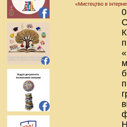
«Мистецтво в інтерн
0
О
К
п
«
м
б
п
г
в
ф
Н