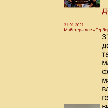
Д
31.01.2021
Майстер-клас «Гербе
3
д
т
м
ф
м
в
г
в