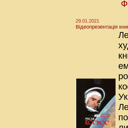
Ф
29.01.2021
Відеопрезентація кни
Ле
ху
кн
ем
ро
ко
Ук
Ле
по
ли