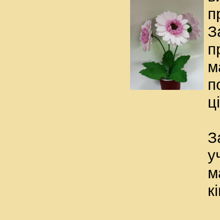
п
З
п
м
п
ц
З
у
м
к