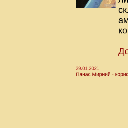
ск
ам
ко
Д
29.01.2021
Панас Мирний - кориф