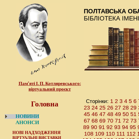
ПОЛТАВСЬКА ОБ
БІБЛІОТЕКА ІМЕН
Пам’яті І. П. Котляревського:
віртуальний проєкт
Головна
Сторінки:
1
2
3
4
5
6
23
24
25
26
27
28
29
45
46
47
48
49
50
51
НОВИНИ
67
68
69
70
71
72
73
АНОНСИ
89
90
91
92
93
94
95
НОВІ НАДХОДЖЕННЯ
108
109
110
111
112
ВІРТУАЛЬНІ ВИСТАВКИ