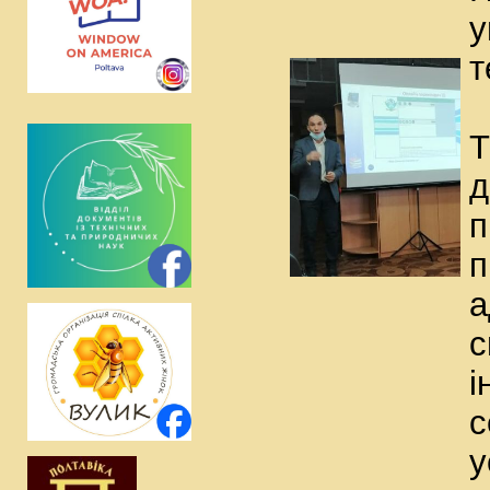
у
т
Т
д
п
п
а
с
і
с
у