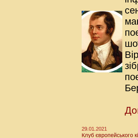
се
ма
по
шо
Ві
зі
по
Бе
До
29.01.2021
Клуб європейського к