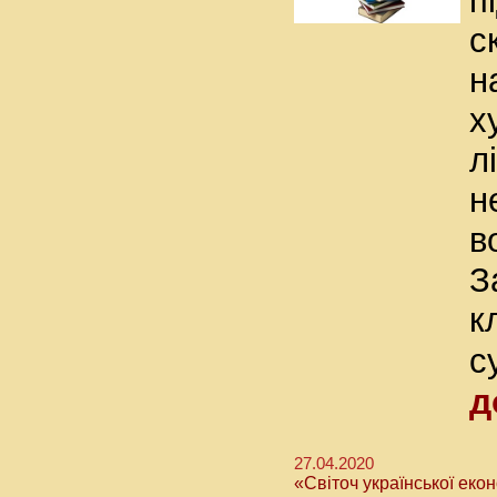
п
с
н
х
л
н
в
З
к
с
д
27.04.2020
«Світоч української еко