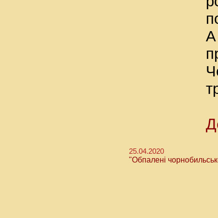
р
п
А
п
Ч
т
Д
25.04.2020
"Обпалені чорнобильськ