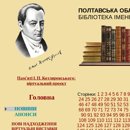
ПОЛТАВСЬКА ОБ
БІБЛІОТЕКА ІМЕН
Пам’яті І. П. Котляревського:
віртуальний проєкт
Головна
Сторінки:
1
2
3
4
5
6
7
8
24
25
26
27
28
29
30
31
46
47
48
49
50
51
52
53
НОВИНИ
68
69
70
71
72
73
74
75
АНОНСИ
90
91
92
93
94
95
96
9
108
109
110
111
112
113
НОВІ НАДХОДЖЕННЯ
124
125
126
127
128
129
ВІРТУАЛЬНІ ВИСТАВКИ