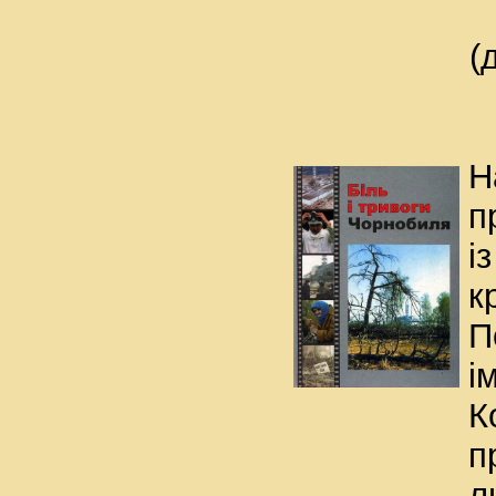
(
Н
п
і
к
П
ім
К
п
л