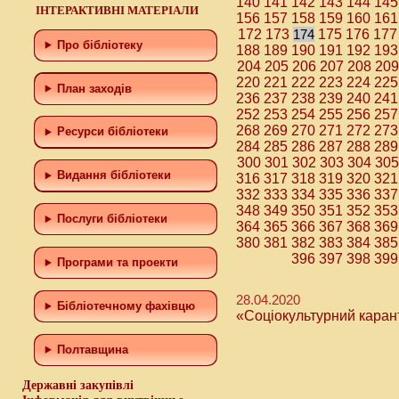
140
141
142
143
144
145
ІНТЕРАКТИВНІ МАТЕРІАЛИ
156
157
158
159
160
161
172
173
174
175
176
177
Про бібліотеку
188
189
190
191
192
193
204
205
206
207
208
209
220
221
222
223
224
225
План заходів
236
237
238
239
240
241
252
253
254
255
256
257
268
269
270
271
272
273
Ресурси бібліотеки
284
285
286
287
288
289
300
301
302
303
304
305
Видання бібліотеки
316
317
318
319
320
321
332
333
334
335
336
337
348
349
350
351
352
353
Послуги бібліотеки
364
365
366
367
368
369
380
381
382
383
384
385
396
397
398
399
Програми та проекти
28.04.2020
Бiблiотечному фахiвцю
«Соціокультурний каран
Полтавщина
Державні закупівлі