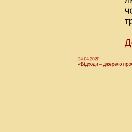
ч
т
Д
24.04.2020
«Відходи – джерело пр