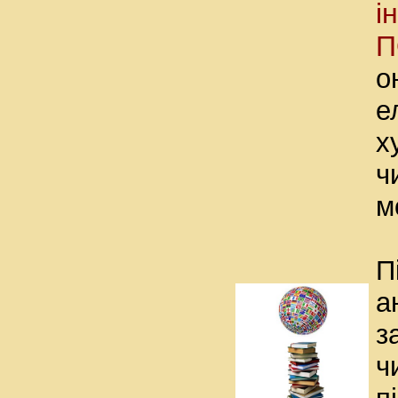
і
П
о
е
х
ч
м
П
а
з
ч