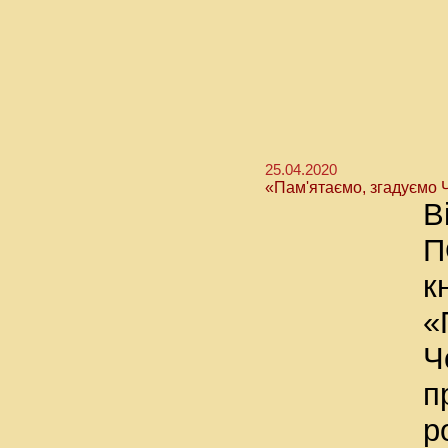
25.04.2020
«Пам'ятаємо, згадуємо
В
П
к
«
Ч
п
р