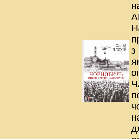
н
А
Н
п
з
я
о
Ч
п
ч
н
д