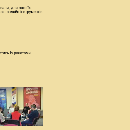
ували, для чого їх
гою онлайн-інструментів
итись із роботами