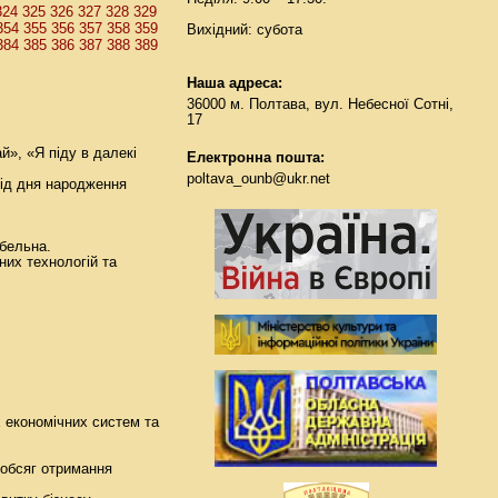
324
325
326
327
328
329
354
355
356
357
358
359
Вихідний: субота
384
385
386
387
388
389
Наша адреса:
36000 м. Полтава, вул. Небесної Сотні,
17
й», «Я піду в далекі
Електронна пошта:
poltava_ounb@ukr.net
від дня народження
ебельна.
них технологій та
 економічних систем та
 обсяг отримання