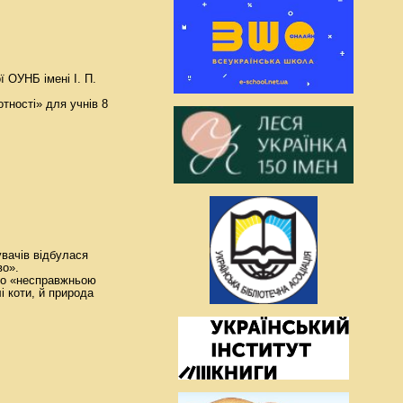
ї ОУНБ імені І. П.
тності» для учнів 8
увачів відбулася
во».
бо «несправжньою
лі коти, й природа