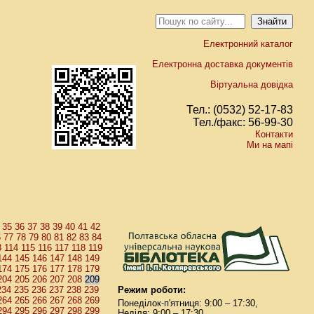
Електронний каталог
Електронна доставка документів
Віртуальна довідка
Тел.: (0532) 52-17-83
Тел./факс: 56-99-30
Контакти
Ми на мапі
35
36
37
38
39
40
41
42
6
77
78
79
80
81
82
83
84
3
114
115
116
117
118
119
144
145
146
147
148
149
174
175
176
177
178
179
204
205
206
207
208
209
234
235
236
237
238
239
Режим роботи:
264
265
266
267
268
269
Понеділок-п'ятниця: 9:00 – 17:30,
294
295
296
297
298
299
Неділя: 9:00 – 17:30.