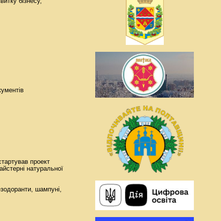
витку бізнесу,
кументів
 стартував проект
айстерні натуральної
езодоранти, шампуні,