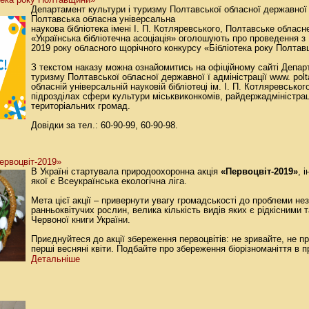
Департамент культури і туризму Полтавської обласної державної а
Полтавська обласна універсальна
наукова бібліотека імені І. П. Котляревського, Полтавське обласн
«Українська бібліотечна асоціація» оголошують про проведення з 
2019 року обласного щорічного конкурсу «Бібліотека року Полтав
З текстом наказу можна ознайомитись на офіційному сайті Депар
туризму Полтавської обласної державної ї адміністрації www. polta
обласній універсальній науковій бібліотеці ім. І. П. Котляревськог
підрозділах сфери культури міськвиконкомів, райдержадміністрац
територіальних громад.
Довідки за тел.: 60-90-99, 60-90-98.
ервоцвіт-2019»
В Україні стартувала природоохоронна акція
«Первоцвіт-2019»
, 
якої є Всеукраїнська екологічна ліга.
Мета цієї акції – привернути увагу громадськості до проблеми н
ранньоквітучих рослин, велика кількість видів яких є рідкісними 
Червоної книги України.
Приєднуйтеся до акції збереження первоцвітів: не зривайте, не п
перші весняні квіти. Подбайте про збереження біорізноманіття в п
Детальніше