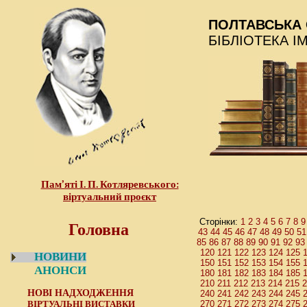
ПОЛТАВСЬКА 
БІБЛІОТЕКА І
Пам’яті І. П. Котляревського:
віртуальний проєкт
Головна
1
2
3
4
5
6
7
8
9
Сторінки:
43
44
45
46
47
48
49
50
51
85
86
87
88
89
90
91
92
93
120
121
122
123
124
125
НОВИНИ
150
151
152
153
154
155
АНОНСИ
180
181
182
183
184
185
210
211
212
213
214
215
2
НОВІ НАДХОДЖЕННЯ
240
241
242
243
244
245
ВІРТУАЛЬНІ ВИСТАВКИ
270
271
272
273
274
275