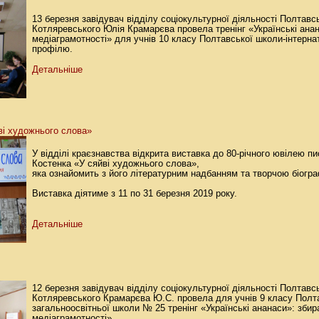
13 березня завідувач відділу соціокультурної діяльності Полтавсь
Котляревського Юлія Крамарєва провела тренінг «Українські ана
медіаграмотності» для учнів 10 класу Полтавської школи-інтерна
профілю.
Детальніше
ві художнього слова»
У відділі краєзнавства відкрита виставка до 80-річного ювілею 
Костенка «У сяйві художнього слова»,
яка ознайомить з його літературним надбанням та творчою біогр
Виставка діятиме з 11 по 31 березня 2019 року.
Детальніше
12 березня завідувач відділу соціокультурної діяльності Полтавсь
Котляревського Крамарєва Ю.С. провела для учнів 9 класу Полт
загальноосвітньої школи № 25 тренінг «Українські ананаси»: зби
медіаграмотності».