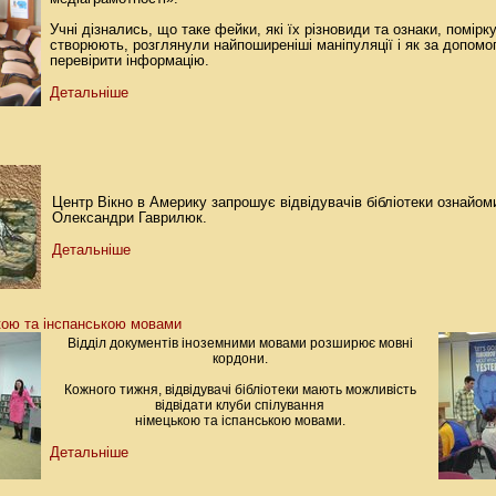
Учні дізнались, що таке фейки, які їх різновиди та ознаки, помірк
створюють, розглянули найпоширеніші маніпуляції і як за допомо
перевірити інформацію.
Детальніше
Центр Вікно в Америку запрошує відвідувачів бібліотеки ознайом
Олександри Гаврилюк.
Детальніше
кою та інспанською мовами
Відділ документів іноземними мовами розширює мовні
кордони.
Кожного тижня, відвідувачі бібліотеки мають можливість
відвідати клуби спілування
німецькою та іспанською мовами.
Детальніше