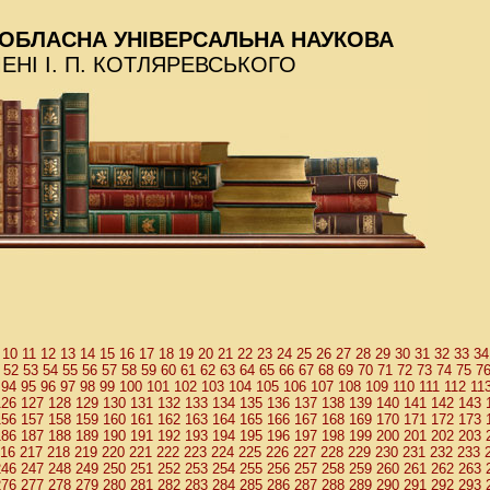
ОБЛАСНА УНІВЕРСАЛЬНА НАУКОВА
МЕНІ І. П. КОТЛЯРЕВСЬКОГО
10
11
12
13
14
15
16
17
18
19
20
21
22
23
24
25
26
27
28
29
30
31
32
33
34
52
53
54
55
56
57
58
59
60
61
62
63
64
65
66
67
68
69
70
71
72
73
74
75
7
94
95
96
97
98
99
100
101
102
103
104
105
106
107
108
109
110
111
112
11
126
127
128
129
130
131
132
133
134
135
136
137
138
139
140
141
142
143
156
157
158
159
160
161
162
163
164
165
166
167
168
169
170
171
172
173
186
187
188
189
190
191
192
193
194
195
196
197
198
199
200
201
202
203
16
217
218
219
220
221
222
223
224
225
226
227
228
229
230
231
232
233
246
247
248
249
250
251
252
253
254
255
256
257
258
259
260
261
262
263
276
277
278
279
280
281
282
283
284
285
286
287
288
289
290
291
292
293