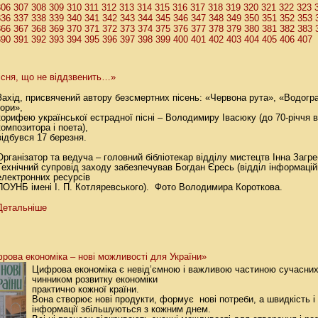
306
307
308
309
310
311
312
313
314
315
316
317
318
319
320
321
322
323
336
337
338
339
340
341
342
343
344
345
346
347
348
349
350
351
352
353
366
367
368
369
370
371
372
373
374
375
376
377
378
379
380
381
382
383
390
391
392
393
394
395
396
397
398
399
400
401
402
403
404
405
406
407
існя, що не віддзвенить…»
Захід, присвячений автору безсмертних пісень: «Червона рута», «Водогра
гори»,
корифею української естрадної пісні – Володимиру Івасюку (до 70-річчя 
композитора і поета),
відбувся 17 березня.
Організатор та ведуча – головний бібліотекар відділу мистецтв Інна Загр
Технічний супровід заходу забезпечував Богдан Єресь (відділ інформацій
електронних ресурсів
ПОУНБ імені І. П. Котляревського). Фото Володимира Короткова.
Детальніше
рова економіка – нові можливості для України»
Цифрова економіка є невід’ємною і важливою частиною сучасних
чинником розвитку економіки
практично кожної країни.
Вона створює нові продукти, формує нові потреби, а швидкість і
інформації збільшуються з кожним днем.