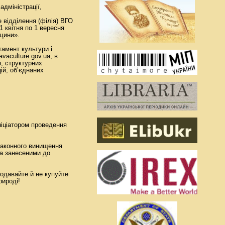
дміністрації,
е відділення (філія) ВГО
1 квітня по 1 вересня
щини».
тамент культури і
vaculture.gov.ua, в
о, структурних
ій, об’єднаних
ініціатором проведення
езаконного винищення
та занесеними до
родавайте й не купуйте
рироді!