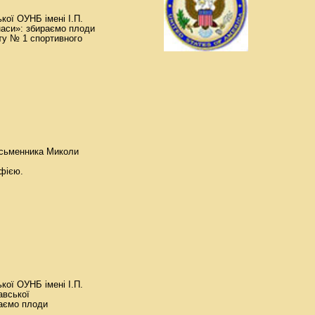
кої ОУНБ імені І.П.
наси»: збираємо плоди
ту № 1 спортивного
письменника Миколи
афією.
кої ОУНБ імені І.П.
авської
раємо плоди