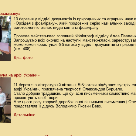
фоамірану»
10 березня у відділі документів із природничих та аграрних наук
«Орхідея з фоамірану», який продовжив серію навчальних заході
виготовленню різних видів квітів із фоамірану.
Провела майстер-клас головний бібліограф відділу Алла Павленк
Запрошуємо всіх охочих на наступні майстер-класи, зареєструват
може кожен користувач бібліотеки у відділі документів із природн
(кім. 408).
Див. фото
уна на арфі України»
11 березня в літературній вітальні Бібліотеки відбулася зустріч-
арфі України», присвячена творчості Олександри Бурбело.
Стало доброю традицією, що сучасні письменники самостійно ма
презентують свої твори.
Але цього разу творчий доробок юної вінницької письменниці Ол
представляв її дідусь Володимир Якович Бевз.
Детальніше