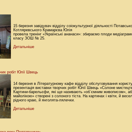
15 березня завідувач відділу соіокультурної діяльності Потавсько
Котляревського Крамарєва Юлія
провела тренінг «Українські ананаси»: збираємо плоди медіаграмо
класу ЗОШ № 25.
Детальніше
чих робіт Юлії Швець
14 березня в Літературному кафе відділу обслуговування корист
презентація виставки творчих робіт Юлії Швець «Солоне мистецт
Картини-барельєфи, які ще називають «об`ємним живописом», а
майолікою» створені з солоного тіста. На картинах і квіти, й весе
рідного краю, й янголята-лялечки.
Детальніше
тека року Полтавщини»