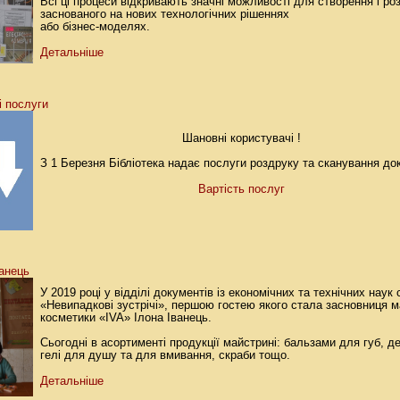
Всі ці процеси відкривають значні можливості для створення і роз
заснованого на нових технологічних рішеннях
або бізнес-моделях.
Детальніше
і послуги
Шановні користувачі !
З 1 Березня Бібліотека надає послуги роздруку та сканування до
Вартість послуг
ванець
У 2019 році у відділі документів із економічних та технічних наук
«Невипадкові зустрічі», першою гостею якого стала засновниця м
косметики «IVA» Ілона Іванець.
Сьогодні в асортименті продукції майстрині: бальзами для губ, д
гелі для душу та для вмивання, скраби тощо.
Детальніше