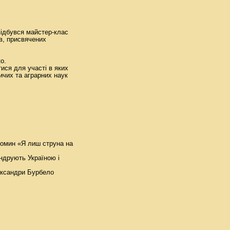
 відбувся майстер-клас
в, присвячених
о.
ися для участі в яких
ичих та аграрних наук
спомин «Я лиш струна на
ндрують Україною і
ександри Бурбело