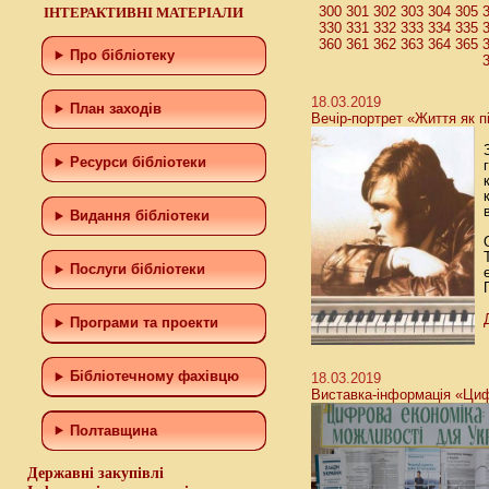
300
301
302
303
304
305
ІНТЕРАКТИВНІ МАТЕРІАЛИ
330
331
332
333
334
335
360
361
362
363
364
365
Про бібліотеку
18.03.2019
План заходів
Вечір-портрет «Життя як п
Ресурси бібліотеки
Видання бібліотеки
Послуги бібліотеки
Програми та проекти
Бiблiотечному фахiвцю
18.03.2019
Виставка-інформація «Циф
Полтавщина
Державні закупівлі