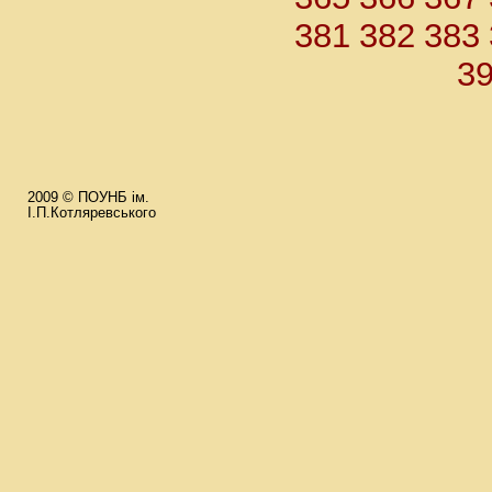
381
382
383
3
2009 © ПОУНБ ім.
І.П.Котляревського