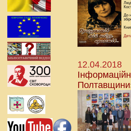
Люд
Кос
До н
збі
Кни
Дет
12.04.2018
Інформаційн
Полтавщини