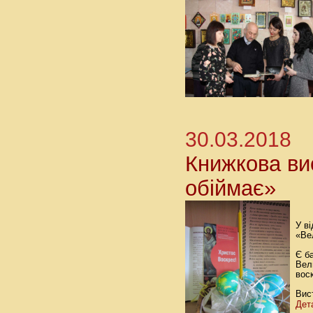
30.03.2018
Книжкова ви
обіймає»
У в
«Ве
Є б
Вел
вос
Вист
Дет