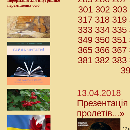
Інформація для внутрішньо
переміщених осіб
301
302
303
317
318
319
333
334
335
349
350
351
365
366
367
381
382
383
3
13.04.2018
Презентація 
пролетів...»
12 к