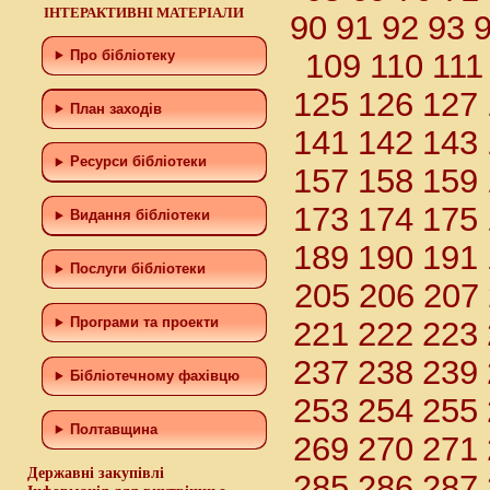
ІНТЕРАКТИВНІ МАТЕРІАЛИ
90
91
92
93
109
110
111
Про бібліотеку
125
126
127
План заходів
141
142
143
Ресурси бібліотеки
157
158
159
173
174
175
Видання бібліотеки
189
190
191
Послуги бібліотеки
205
206
207
221
222
223
Програми та проекти
237
238
239
Бiблiотечному фахiвцю
253
254
255
Полтавщина
269
270
271
Державні закупівлі
285
286
287