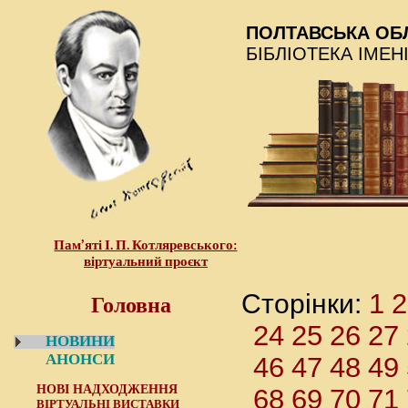
ПОЛТАВСЬКА ОБ
БІБЛІОТЕКА ІМЕН
Пам’яті І. П. Котляревського:
віртуальний проєкт
Головна
1
2
Сторінки:
24
25
26
27
НОВИНИ
АНОНСИ
46
47
48
49
НОВІ НАДХОДЖЕННЯ
68
69
70
71
ВІРТУАЛЬНІ ВИСТАВКИ