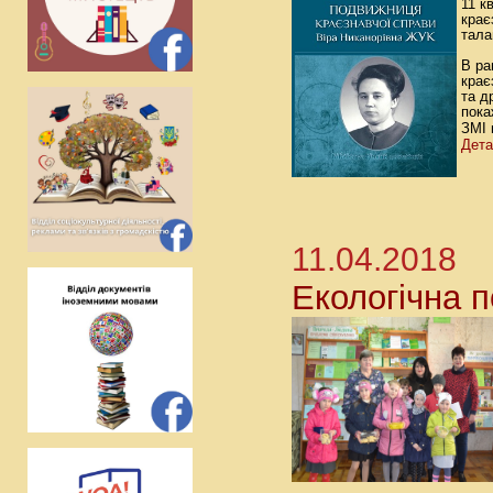
11 к
крає
тала
В ра
крає
та д
пока
ЗМІ 
Дета
11.04.2018
Екологічна п