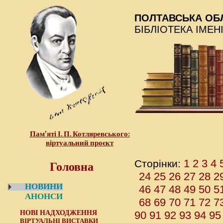
ПОЛТАВСЬКА ОБ
БІБЛІОТЕКА ІМЕН
Пам’яті І. П. Котляревського:
віртуальний проєкт
Головна
1
2
3
4
Сторінки:
24
25
26
27
28
2
НОВИНИ
46
47
48
49
50
5
АНОНСИ
68
69
70
71
72
7
НОВІ НАДХОДЖЕННЯ
90
91
92
93
94
95
ВІРТУАЛЬНІ ВИСТАВКИ