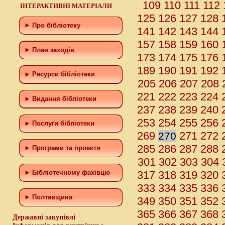
109
110
111
112
ІНТЕРАКТИВНІ МАТЕРІАЛИ
125
126
127
128
Про бібліотеку
141
142
143
144
157
158
159
160
План заходів
173
174
175
176
189
190
191
192
Ресурси бібліотеки
205
206
207
208
221
222
223
224
Видання бібліотеки
237
238
239
240
253
254
255
256
Послуги бібліотеки
269
271
272
270
285
286
287
288
Програми та проекти
301
302
303
304
317
318
319
320
Бiблiотечному фахiвцю
333
334
335
336
Полтавщина
349
350
351
352
365
366
367
368
Державні закупівлі