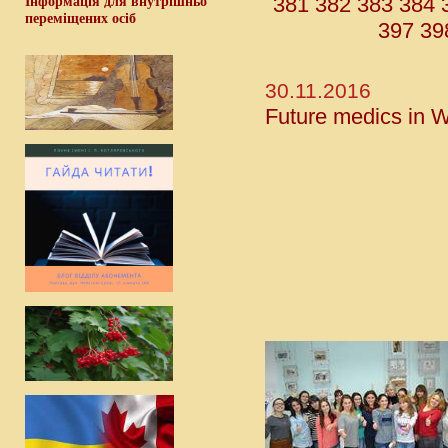
381
382
383
384
Інформація для внутрішньо
переміщених осіб
397
39
30.11.2016
Future medics in 