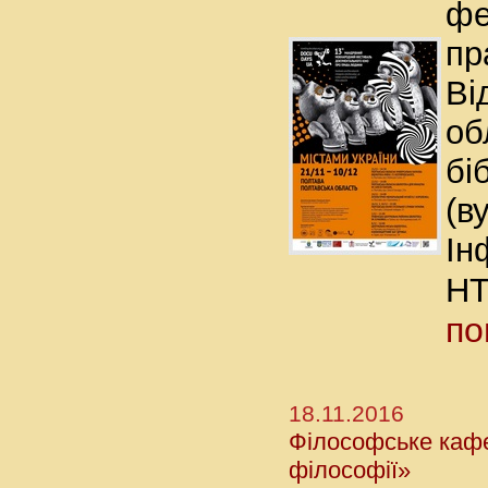
фе
п
Ві
об
бі
(в
Ін
Н
по
18.11.2016
Філософське кафе 
філософії»