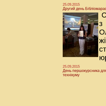
25.09.2015
Другий день Бібліомар
С
з
О
ж
с
ю
25.09.2015
День першокурсника для
технікуму