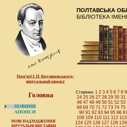
ПОЛТАВСЬКА ОБ
БІБЛІОТЕКА ІМЕН
Пам’яті І. П. Котляревського:
віртуальний проєкт
Головна
Сторінки:
1
2
3
4
5
6
7
8
9
24
25
26
27
28
29
30
31
46
47
48
49
50
51
52
53
НОВИНИ
68
69
70
71
72
73
74
75
АНОНСИ
90
91
92
93
94
95
96
9
108
109
110
111
112
113
НОВІ НАДХОДЖЕННЯ
124
125
126
127
128
129
ВІРТУАЛЬНІ ВИСТАВКИ