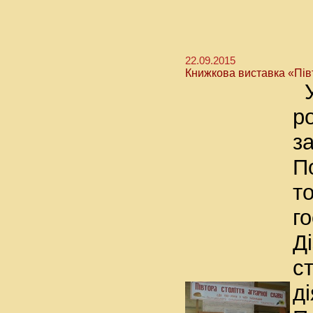
22.09.2015
Книжкова виставка «Півт
У
р
з
П
т
г
Д
с
д