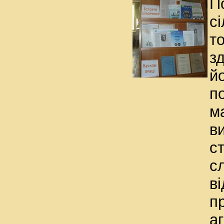
П
с
т
з
й
п
м
в
с
с
в
п
а