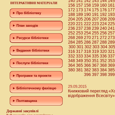
140
141
142
143
144
145
ІНТЕРАКТИВНІ МАТЕРІАЛИ
156
157
158
159
160
161
172
173
174
175
176
177
Про бібліотеку
188
189
190
191
192
193
204
205
206
207
208
209
220
221
222
223
224
225
План заходів
236
237
238
239
240
241
252
253
254
255
256
257
268
269
270
271
272
273
Ресурси бібліотеки
284
285
286
287
288
289
300
301
302
303
304
30
Видання бібліотеки
316
317
318
319
320
321
332
333
334
335
336
337
348
349
350
351
352
353
Послуги бібліотеки
364
365
366
367
368
369
380
381
382
383
384
385
396
397
398
399
Програми та проекти
29.09.2015
Бiблiотечному фахiвцю
Книжковий перегляд «Хо
відображення Всесвіту»
Полтавщина
Державні закупівлі