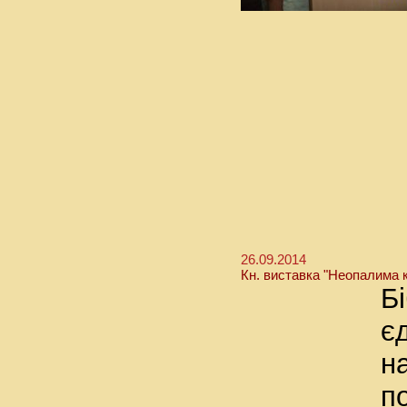
26.09.2014
Кн. виставка "Неопалима к
Б
є
н
п