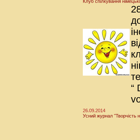
Клуб спілкування німець
2
д
і
в
к
н
т
“
vo
26.09.2014
Усний журнал "Творчість н