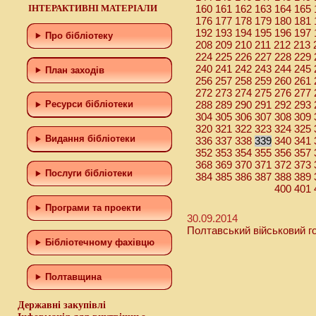
ІНТЕРАКТИВНІ МАТЕРІАЛИ
160
161
162
163
164
165
176
177
178
179
180
181
192
193
194
195
196
197
Про бібліотеку
208
209
210
211
212
213
224
225
226
227
228
229
240
241
242
243
244
245
План заходів
256
257
258
259
260
261
272
273
274
275
276
277
288
289
290
291
292
293
Ресурси бібліотеки
304
305
306
307
308
309
320
321
322
323
324
325
Видання бібліотеки
336
337
338
340
341
339
352
353
354
355
356
357
368
369
370
371
372
373
Послуги бібліотеки
384
385
386
387
388
389
400
401
Програми та проекти
30.09.2014
Полтавський військовий г
Бiблiотечному фахiвцю
Полтавщина
Державні закупівлі