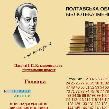
ПОЛТАВСЬКА ОБ
БІБЛІОТЕКА ІМЕН
Пам’яті І. П. Котляревського:
віртуальний проєкт
Головна
1
2
3
4
5
6
7
8
9
Сторінки:
24
25
26
27
28
29
30
31
32
47
48
49
50
51
52
53
54
55
НОВИНИ
70
71
72
73
74
75
76
77
78
93
94
95
96
97
98
99
100
АНОНСИ
111
112
113
114
115
116
11
128
129
130
131
132
133
НОВІ НАДХОДЖЕННЯ
144
145
146
147
148
149
ВІРТУАЛЬНІ ВИСТАВКИ