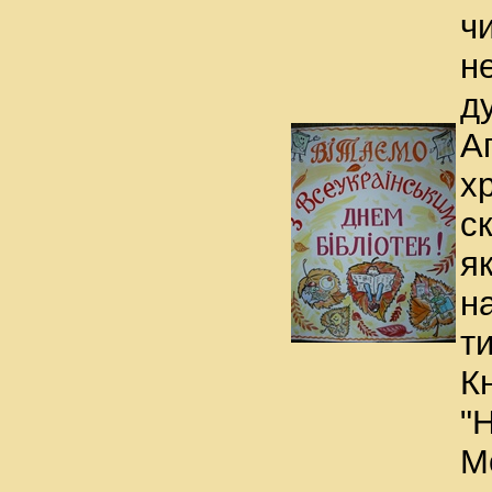
ч
н
д
А
х
с
я
н
ти
К
"
М