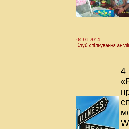
04.06.2014
Клуб спілкування англ
4
«
с
м
W