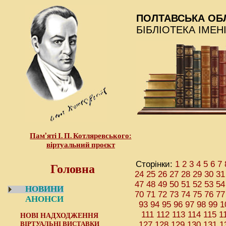
ПОЛТАВСЬКА ОБ
БІБЛІОТЕКА ІМЕН
Пам’яті І. П. Котляревського:
віртуальний проєкт
Головна
Сторінки:
1
2
3
4
5
6
7
24
25
26
27
28
29
30
31
47
48
49
50
51
52
53
54
НОВИНИ
70
71
72
73
74
75
76
77
АНОНСИ
93
94
95
96
97
98
99
1
111
112
113
114
115
1
НОВІ НАДХОДЖЕННЯ
ВІРТУАЛЬНІ ВИСТАВКИ
127
128
129
130
131
1