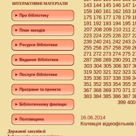
ІНТЕРАКТИВНІ МАТЕРІАЛИ
143
144
145
146
147
1
159
160
161
162
163
1
Про бібліотеку
175
176
177
178
179
1
191
192
193
194
195
1
207
208
209
210
211
2
План заходів
223
224
225
226
227
2
239
240
241
242
243
2
Ресурси бібліотеки
255
256
257
258
259
2
271
272
273
274
275
2
287
288
289
290
291
2
Видання бібліотеки
303
304
305
306
307
3
319
320
321
322
323
3
Послуги бібліотеки
335
336
337
338
339
3
351
352
353
354
355
3
367
368
369
370
371
3
Програми та проекти
383
384
385
386
387
3
399
400
Бiблiотечному фахiвцю
16.06.2014
Полтавщина
Колекція відеофільмів
Державні закупівлі