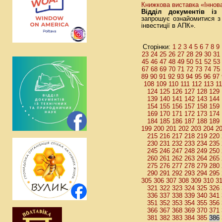
Книжкова виставка «Інновац
Відділ документів із
запрошує ознайомитися з 
інвестиції в АПК».
1
2
3
4
5
6
7
8
9
Сторінки:
23
24
25
26
27
28
29
30
31
45
46
47
48
49
50
51
52
53
67
68
69
70
71
72
73
74
75
89
90
91
92
93
94
95
96
97
108
109
110
111
112
113
1
124
125
126
127
128
129
139
140
141
142
143
144
154
155
156
157
158
159
169
170
171
172
173
174
184
185
186
187
188
189
199
200
201
202
203
204
2
215
216
217
218
219
220
230
231
232
233
234
235
245
246
247
248
249
250
260
261
262
263
264
265
275
276
277
278
279
280
290
291
292
293
294
295
305
306
307
308
309
310
3
321
322
323
324
325
326
336
337
338
339
340
341
351
352
353
354
355
356
366
367
368
369
370
371
381
382
383
384
385
386