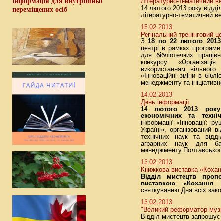
Інформація для внутрішньо
Літературно-тематичний ве
14 лютого 2013 року відд
переміщених осіб
літературно-тематичний ве
15.02.2013
Регінальний тренінговий ц
З
18 по 22 лютого 2013
центрі в рамках програми
для бібліотечних працівн
конкурсу «Організаці
використанням вільного
«Інноваційні зміни в бібл
менеджменту та ініціативно
14.02.2013
День інформації
14 лютого 2013 року
економічних та техні
інформації «Інновації: р
Україні», організований в
технічних наук та відд
аграрних наук для бак
менеджменту Полтавської 
13.02.2013
Книжкова виставка «Кохан
Відділ мистецтв проп
виставкою «Кохання 
святкуванню Дня всіх зако
13.02.2013
"Великий реформатор муз
Відділ мистецтв запрошує