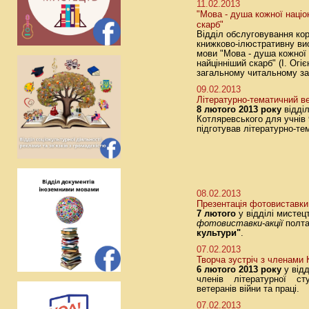
11.02.2013
"Мова - душа кожної націон
скарб"
Відділ обслуговування кор
книжково-ілюстративну ви
мови "Мова - душа кожної н
найцінніший скарб" (І. Огіє
загальному читальному за
09.02.2013
Літературно-тематичний ве
8 лютого 2013 року
відді
Котляревського для учнів
підготував літературно-те
08.02.2013
Презентація фотовиставки 
7 лютого
у відділі мисте
фотовиставки-акції
полта
культури"
.
07.02.2013
Творча зустріч з членами К
6 лютого 2013 року
у відд
членів літературної ст
ветеранів війни та праці.
07.02.2013