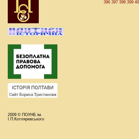
396
397
398
399
4
2009 © ПОУНБ ім.
І.П.Котляревського