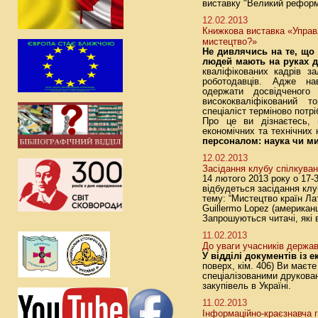
виставку "Великий реформ
12.02.2013
Книжкова виставка «Управ
мистецтво?»
Не дивлячись на те, що 
людей
мають на руках д
кваліфікованих кадрів 
роботодавців. Адже нав
одержати досвідченого
висококваліфікований т
спеціаліст терміново потрі
Про це ви дізнаєтесь, в
економічних та технічних
персоналом: наука чи м
12.02.2013
Засідання клубу спілкува
14 лютого 2013 року о 17-3
відбудеться засідання кл
тему: “Мистецтво країн Ла
Guillermo Lopez (американ
Запрошуються читачі, які
11.02.2013
До уваги учасників держав
У відділі документів із 
поверх, кім. 406) Ви маєт
спеціалізованими друкова
закупівель в Україні.
11.02.2013
Інформаційно-краєзнавча 