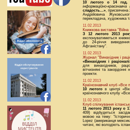
10 лютого о 14 год.
у
інформаційно-краєзнавча 
сладость…»
, присвячена
Андрійовича Жуковськог
перекладача, художника т
11.02.2013
Книжкова виставка "Війна 
З 12 лютого 2013 рок
експонуватиметься книжко
до 24-річчя виведення
Афганістану".
11.02.2013
Журнал "Винахідник і раці
«Винахідник і раціонал
для винахідників, раці
вітчизняні та закордонні н
проекти.
11.02.2013
Країнознавчий клуб «Все 
10 лютого
в центрі «Вік
країнознавчого клубу «Вс
11.02.2013
Клуб спілкування іспансь
11 лютого 2013 року о 1
409) відбудеться засід
мовою на тему: “Історичн
Lopez (американця мекси
читачі, які володіють ісп