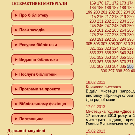
169
170
171
172
173
174
ІНТЕРАКТИВНІ МАТЕРІАЛИ
184
185
186
187
188
189
199
200
201
202
203
204
2
Про бібліотеку
215
216
217
218
219
220
230
231
232
233
234
235
245
246
247
248
249
250
План заходів
260
261
262
263
264
265
275
276
277
278
279
280
290
291
292
293
294
295
305
306
307
308
309
310
3
Ресурси бібліотеки
321
322
323
324
325
326
336
337
338
339
340
341
351
352
353
354
355
356
Видання бібліотеки
366
367
368
369
370
371
381
382
383
384
385
386
396
397
398
399
4
Послуги бібліотеки
18.02.2013
Книжкова виставка
Програми та проекти
Відділ мистецтв запрош
виставку «Криниця слова і
Дня рідної мови.
Бiблiотечному фахiвцю
17.02.2013
Мистецька година «Двоє в 
17 лютого 2013 року о 1
Полтавщина
мистецька година, прис
Галини Вишневської та му
Державні закупівлі
15.02.2013