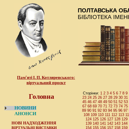
ПОЛТАВСЬКА ОБ
БІБЛІОТЕКА ІМЕН
Пам’яті І. П. Котляревського:
віртуальний проєкт
Головна
1
2
3
4
5
6
7
8
9
Сторінки:
23
24
25
26
27
28
29
30
31
45
46
47
48
49
50
51
52
53
67
68
69
70
71
72
73
74
75
НОВИНИ
89
90
91
92
93
94
95
96
97
АНОНСИ
108
109
110
111
112
113
1
124
125
126
127
128
129
НОВІ НАДХОДЖЕННЯ
139
140
141
142
143
144
ВІРТУАЛЬНІ ВИСТАВКИ
154
155
156
157
158
159