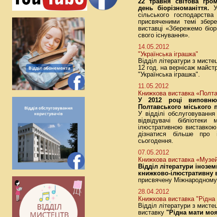
22 травня світова гро
день біорізноманіття.
У 
сільського господарств
присвяченими темі збере
виставці «Збережемо біо
свого існування».
14.05.2012
"Українська іграшка"
Відділ літератури з мисте
12 год. на вернісаж майс
"Українська іграшка".
11.05.2012
Книжкова виставка «Полта
У 2012 році виповню
Полтавського міського 
У відділі обслуговування
відвідувачі бібліотеки
ілюстративною виставкою
дізнатися більше про 
сьогодення.
07.05.2012
Книжкова виставка «Музей
Відділ літератури інозе
книжково-ілюстративну в
присвячену Міжнародному 
28.04.2012
Книжкова виставка "Рідна 
Відділ літератури з мисте
виставку
"Рідна мати моя