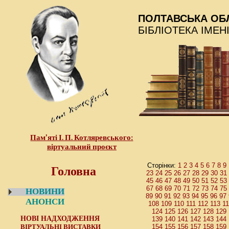
ПОЛТАВСЬКА ОБ
БІБЛІОТЕКА ІМЕН
Пам’яті І. П. Котляревського:
віртуальний проєкт
Головна
1
2
3
4
5
6
7
8
9
Сторінки:
23
24
25
26
27
28
29
30
31
45
46
47
48
49
50
51
52
53
67
68
69
70
71
72
73
74
75
НОВИНИ
89
90
91
92
93
94
95
96
97
АНОНСИ
108
109
110
111
112
113
1
124
125
126
127
128
129
НОВІ НАДХОДЖЕННЯ
139
140
141
142
143
144
ВІРТУАЛЬНІ ВИСТАВКИ
154
155
156
157
158
159