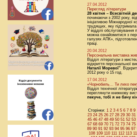
27.04.2012
Перегляд літератури
28 квітня – Всесвітній д
починаючи з 2002 року, ві
ініціативою Міжнародної к
трудящих, яку підтримала 
У відділі обслуговування 
можна ознайомитися з пер
галузях АПК», підготовле
праці.
20.04.2012
Персональна виставка жи
Відділ літератури з мисте
відкриття персональної в
Наталії Моревої"
. Відкри
2012 року о 15 год.
17.04.2012
«Чорнобиль… Ти лихо пеку
Відділ технічної літератур
переглянути книжкову ви
пекуче, тобі я не бачу к
1
2
3
4
5
6
7
8
9
Сторінки:
23
24
25
26
27
28
29
30
31
45
46
47
48
49
50
51
52
53
67
68
69
70
71
72
73
74
75
89
90
91
92
93
94
95
96
97
108
109
110
111
112
113
1