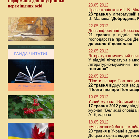
Інформація для внутрішньо
23.05.2012
переміщених осіб
Презентація книги І. В. М
23 травня
у літературній в
В. Малиша
"Добридень, 
22.05.2012
День інформації «Через ек
21 травня
у відділі обс
господарства пройшов Де
до екології довкілля»
.
22.05.2012
Літературно-музичний вечір
У відділі літератури з ми
літературно-музичний в
гостинна"
.
22.05.2012
"Поети-пісняри Полтавщи
22 травня
відбулося засід
"Поети-пісняри Полтавщ
19.05.2012
Усний журнал "Великий оп
17 травня 2012 року
відді
журнал "Великий оповідач"
А. Дімарова
18.05.2012
«Незалежний банк – стабі
20 травня в Україні відзна
До цього свята відділ техн