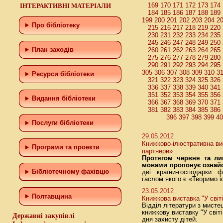
169
170
171
172
173
174
ІНТЕРАКТИВНІ МАТЕРІАЛИ
184
185
186
187
188
189
199
200
201
202
203
204
2
Про бібліотеку
215
216
217
218
219
220
230
231
232
233
234
235
245
246
247
248
249
250
План заходів
260
261
262
263
264
265
275
276
277
278
279
280
290
291
292
293
294
295
305
306
307
308
309
310
3
Ресурси бібліотеки
321
322
323
324
325
326
336
337
338
339
340
341
351
352
353
354
355
356
Видання бібліотеки
366
367
368
369
370
371
381
382
383
384
385
386
396
397
398
399
4
Послуги бібліотеки
29.05.2012
Книжково-ілюстративна вис
Програми та проекти
партнери»
Протягом червня та ли
мовами пропонує ознайо
Бiблiотечному фахiвцю
дві країни-господарки 
гаслом якого є «Творимо і
23.05.2012
Полтавщина
Книжкова виставка "У світі
Відділ літератури з мисте
книжкову виставку "У світ
Державні закупівлі
дня захисту дітей.