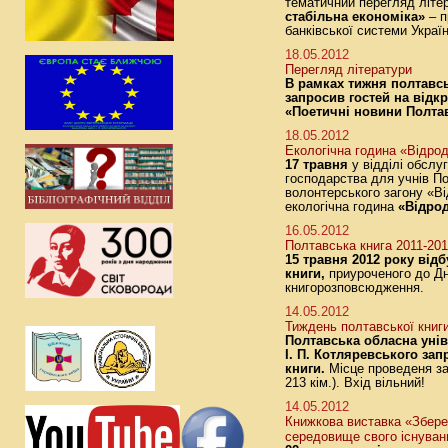
тематичний перегляд літе
стабільна економіка»
– п
банківської системи Україн
18.05.2012
Перегляд літератури
В рамках тижня полтавсь
запросив гостей на відк
«Поетичні новини Полта
18.05.2012
Екологічна година «Відро
17 травня
у відділі обслу
господарства для учнів По
волонтерського загону «В
екологічна година
«Відро
16.05.2012
Полтавська книга 2011-20
15 травня 2012 року від
книги,
приуроченого до Дня
книгорозповсюдження.
14.05.2012
Тиждень полтавської книг
Полтавська обласна унів
І. П. Котляревського за
книги.
Місце проведеня зах
213 кім.). Вхід вільний!
14.05.2012
Книжкова виставка «Збере
середовище свого існуван