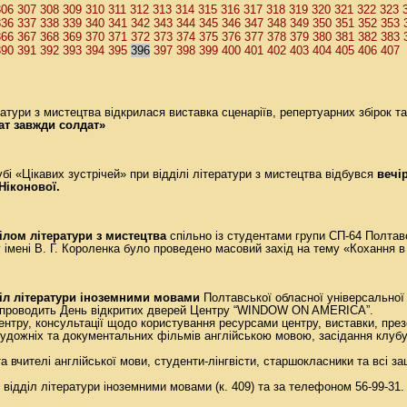
306
307
308
309
310
311
312
313
314
315
316
317
318
319
320
321
322
323
336
337
338
339
340
341
342
343
344
345
346
347
348
349
350
351
352
353
366
367
368
369
370
371
372
373
374
375
376
377
378
379
380
381
382
383
390
391
392
393
394
395
396
397
398
399
400
401
402
403
404
405
406
407
ератури з мистецтва відкрилася виставка сценаріїв, репертуарних збірок т
ат завжди солдат»
убі «Цікавих зустрічей» при відділі літератури з мистецтва відбувся
вечір
Ніконової.
ілом літератури з мистецтва
спільно із студентами групи СП-64 Полтав
у імені В. Г. Короленка було проведено масовий захід на тему «Кохання в
діл літератури іноземними мовами
Полтавської обласної універсальної 
го проводить День відкритих дверей Центру “WINDOW ON AMERICA”.
центру, консультації щодо користування ресурсами центру, виставки, през
 художніх та документальних фільмів англійською мовою, засідання клуб
вчителі англійської мови, студенти-лінгвісти, старшокласники та всі зац
 відділ літератури іноземними мовами (к. 409) та за телефоном 56-99-31.