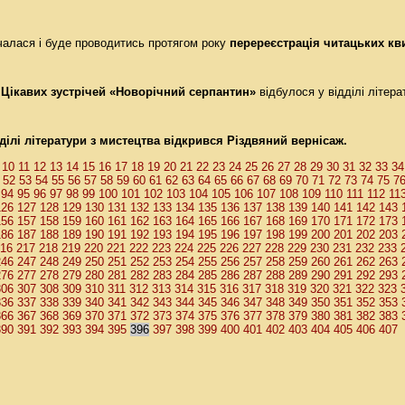
чалася і буде проводитись протягом року
перереєстрація читацьких кв
 Цікавих зустрічей «Новорічний серпантин»
відбулося у відділі літера
дділі літератури з мистецтва відкрився Різдвяний вернісаж.
10
11
12
13
14
15
16
17
18
19
20
21
22
23
24
25
26
27
28
29
30
31
32
33
34
52
53
54
55
56
57
58
59
60
61
62
63
64
65
66
67
68
69
70
71
72
73
74
75
7
94
95
96
97
98
99
100
101
102
103
104
105
106
107
108
109
110
111
112
11
126
127
128
129
130
131
132
133
134
135
136
137
138
139
140
141
142
143
156
157
158
159
160
161
162
163
164
165
166
167
168
169
170
171
172
173
186
187
188
189
190
191
192
193
194
195
196
197
198
199
200
201
202
203
16
217
218
219
220
221
222
223
224
225
226
227
228
229
230
231
232
233
246
247
248
249
250
251
252
253
254
255
256
257
258
259
260
261
262
263
276
277
278
279
280
281
282
283
284
285
286
287
288
289
290
291
292
293
306
307
308
309
310
311
312
313
314
315
316
317
318
319
320
321
322
323
336
337
338
339
340
341
342
343
344
345
346
347
348
349
350
351
352
353
366
367
368
369
370
371
372
373
374
375
376
377
378
379
380
381
382
383
390
391
392
393
394
395
396
397
398
399
400
401
402
403
404
405
406
407