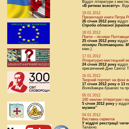
Відділ літератури з мист
«В ритмах всесвіту»
. Ві
19.01.2012
Презентація книги Петра Р
26 січня 2012 року
відділ
Спроба обласної (крайов
18.01.2012
Поети – пісняри Полтавщи
25 січня 2012 року
відділ
пісняри Полтавщини. М
кімн.).
17.01.2012
Літературно-мистецький ве
2
4
січня 2012 року
відділ
присвячений Дню Святої Т
16.01.2012
Творчий портрет на фоні в
17 січня 2012 року о 13 г
Володимира Кривого
та пр
05.01.2012
100 хвилин літератури і м
5 січня 2012 року
у відді
музики"
04.01.2012
Виставка серветок
У відділі реєстрації чит
Талахно.