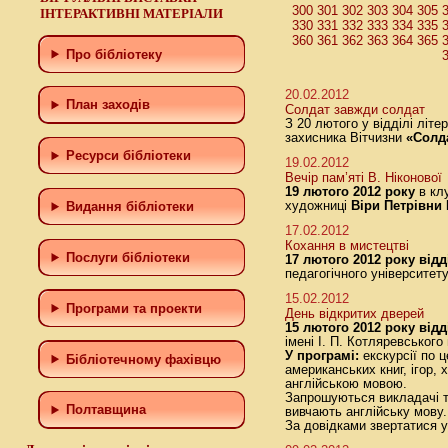
300
301
302
303
304
305
ІНТЕРАКТИВНІ МАТЕРІАЛИ
330
331
332
333
334
335
360
361
362
363
364
365
Про бібліотеку
20.02.2012
План заходів
Солдат завжди солдат
З 20 лютого у відділі літ
захисника Вітчизни
«Солд
Ресурси бібліотеки
19.02.2012
Вечір пам’яті В. Ніконової
19 лютого 2012 року
в кл
художниці
Віри Петрівни 
Видання бібліотеки
17.02.2012
Кохання в мистецтві
Послуги бібліотеки
17 лютого 2012 року відд
педагогічного університет
15.02.2012
Програми та проекти
День відкритих дверей
15 лютого 2012 року від
імені І. П. Котляревсько
У програмі:
екскурсії по 
Бiблiотечному фахiвцю
американських книг, ігор,
англійською мовою.
Запрошуються викладачі та 
Полтавщина
вивчають англійську мову.
За довідками звертатися у