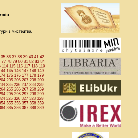
итків
.
тури з мистецтва.
35
36
37
38
39
40
41
42
6
77
78
79
80
81
82
83
84
3
114
115
116
117
118
119
144
145
146
147
148
149
174
175
176
177
178
179
204
205
206
207
208
209
234
235
236
237
238
239
264
265
266
267
268
269
294
295
296
297
298
299
324
325
326
327
328
329
354
355
356
357
358
359
384
385
386
387
388
389