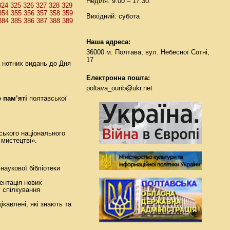
Неділя: 9:00 – 17:30.
324
325
326
327
328
329
354
355
356
357
358
359
Вихідний: субота
384
385
386
387
388
389
Наша адреса:
36000 м. Полтава, вул. Небесної Сотні,
17
а нотних видань до Дня
Електронна пошта:
poltava_ounb@ukr.net
 пам’яті
полтавської
ського національного
 мистецтві».
наукової бібліотеки
ентація нових
у спілкування
ікавлені, які знають та