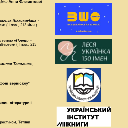
фіки
Анни Флегантової
вська Шевченкіана :
еки (ІІ пов., 213 кімн.).
а темою
«Поети –
ібліотеки (ІІ пов., 213
 милая Татьяна»
,
фоні вернісажу"
илин літератури і
хрестиком, Тетяни