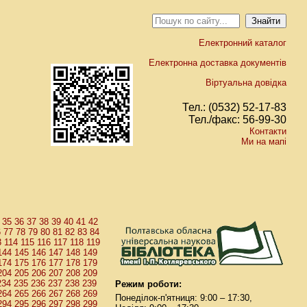
Електронний каталог
Електронна доставка документів
Віртуальна довідка
Тел.: (0532) 52-17-83
Тел./факс: 56-99-30
Контакти
Ми на мапі
35
36
37
38
39
40
41
42
6
77
78
79
80
81
82
83
84
3
114
115
116
117
118
119
144
145
146
147
148
149
174
175
176
177
178
179
204
205
206
207
208
209
234
235
236
237
238
239
Режим роботи:
264
265
266
267
268
269
Понеділок-п'ятниця: 9:00 – 17:30,
294
295
296
297
298
299