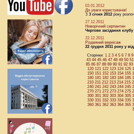
03.01.2012
До уваги користувачів!
З
3 січня 2012
року розпо
27.12.2011
Новорічний серпантин
Чергове засідання клубу
22.12.2011
Різдвяний вернісаж
22 грудня 2011 року у ві
Сторінки:
1
2
3
4
5
6
7
8
9
43
44
45
46
47
48
49
50
51
85
86
87
88
89
90
91
92
93
120
121
122
123
124
125
150
151
152
153
154
155
180
181
182
183
184
185
210
211
212
213
214
215
2
240
241
242
243
244
245
270
271
272
273
274
275
300
301
302
303
304
305
330
331
332
333
334
335
360
361
362
363
364
365