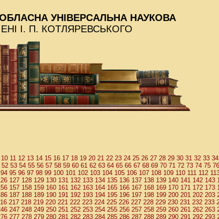
ОБЛАСНА УНІВЕРСАЛЬНА НАУКОВА
МЕНІ І. П. КОТЛЯРЕВСЬКОГО
10
11
12
13
14
15
16
17
18
19
20
21
22
23
24
25
26
27
28
29
30
31
32
33
34
52
53
54
55
56
57
58
59
60
61
62
63
64
65
66
67
68
69
70
71
72
73
74
75
7
94
95
96
97
98
99
100
101
102
103
104
105
106
107
108
109
110
111
112
11
126
127
128
129
130
131
132
133
134
135
136
137
138
139
140
141
142
143
156
157
158
159
160
161
162
163
164
165
166
167
168
169
170
171
172
173
186
187
188
189
190
191
192
193
194
195
196
197
198
199
200
201
202
203
16
217
218
219
220
221
222
223
224
225
226
227
228
229
230
231
232
233
246
247
248
249
250
251
252
253
254
255
256
257
258
259
260
261
262
263
276
277
278
279
280
281
282
283
284
285
286
287
288
289
290
291
292
293