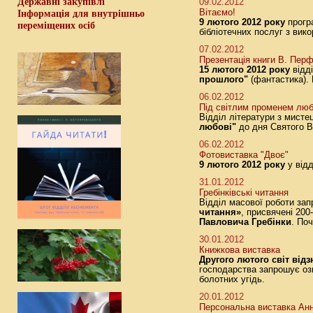
Державні закупівлі
09.02.2012
Вітаємо!
Інформація для внутрішньо
9 лютого 2012 року
прогр
переміщених осіб
бібліотечних послуг з вик
07.02.2012
Презентація книги В. Пер
15 лютого 2012 року
відді
прошлого"
(фантастика).
06.02.2012
Під світлим променем люб
Відділ літератури з мист
любові"
до дня Святого 
06.02.2012
Фотовиставка "Двоє"
9 лютого 2012 року
у відд
31.01.2012
Гребінківські читання
Відділ масової роботи за
читання»
, присвячені 200
Павловича Гребінки
. По
30.01.2012
Книжкова виставка
Другого лютого світ від
господарства запрошує о
болотних угідь.
20.01.2012
Персональна виставка Анн