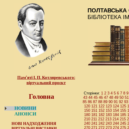
ПОЛТАВСЬКА 
БІБЛІОТЕКА І
Пам’яті І. П. Котляревського:
віртуальний проєкт
Головна
Сторінки:
1
2
3
4
5
6
7
8
9
43
44
45
46
47
48
49
50
51
85
86
87
88
89
90
91
92
93
120
121
122
123
124
125
НОВИНИ
150
151
152
153
154
155
АНОНСИ
180
181
182
183
184
185
210
211
212
213
214
215
2
НОВІ НАДХОДЖЕННЯ
240
241
242
243
244
245
270
271
272
273
274
275
ВІРТУАЛЬНІ ВИСТАВКИ