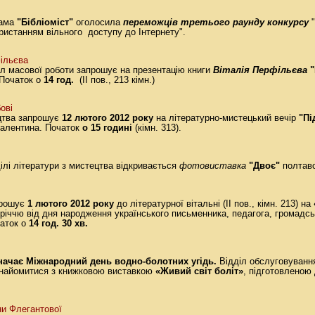
ама
"Бібліоміст"
оголосила
переможців третього раунду конкурсу
"
ористанням вільного доступу до Інтернету".
фільєва
л масової роботи запрошує на презентацію книги
Віталія Перфільєва
 Початок о
14 год.
(ІІ пов., 213 кімн.)
ові
ецтва запрошує
12 лютого 2012 року
на літературно-мистецький вечір
"Пі
Валентина. Початок
о 15 годині
(кімн. 313).
ілі літератури з мистецтва відкривається
фотовиставка
"Двоє"
полтавс
прошує
1 лютого 2012 року
до літературної вітальні (ІІ пов., кімн. 213) на
-річчю від дня народження українського письменника, педагога, громадс
чаток о
14 год. 30 хв.
значає Міжнародний день водно-болотних угідь.
Відділ обслуговування
знайомитися з книжковою виставкою
«Живий світ боліт»
, підготовленою
и Флегантової