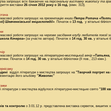
ецтва запрошує всіх бажаючих на
персональну виставку живопису та гра
дкриття виставки
26 січня 2012 року о 16 год.
(кімн. 313).
отача
 масової роботи запрошує на
презентацію книги
Петра Ротача
«Полта
ої) Шевченківської енциклопедії»
. Початок о
13 год.
у вітальні бібліот
ни
 масової роботи запрошує на
чергове засідання клубу любителів поезії
з
икола Кочерга»
(за участю автора). Початок о
14 год. 30 хв.
у вітальні б
чір
 масової роботи запрошує на
літературно-мистецький вечір
«Татьяна,
етяни. Початок о
14 год. 30 хв.
у вітальні бібліотеки (ІІ пов., 213 кімн.).
ернісажу
одині
відділ літератури з мистецтва запрошує на
"Творчий портрет на 
езентацію його альбому
"Живопис"
узики
лі літератури з мистецтва відбулося літературно-мистецьке свято
"100 хв
ачів та контролю
з 3.01.12 р. представлена виставка серветок, вишитих 