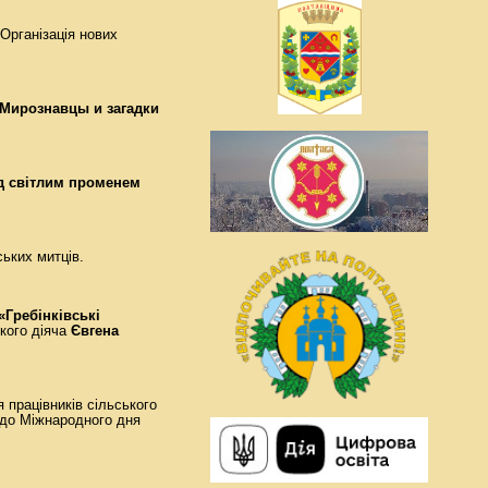
Організація нових
"Мирознавцы и загадки
д світлим променем
ьких митців.
«Гребінківські
ького діяча
Євгена
 працівників сільського
 до Міжнародного дня