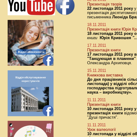
Презентація творів
22 листопада 2011 року
у
презентація десятитомного
письменника
Леоніда Бра
18.11.2011
Презентація книги Юрія К
18 листопада 2011 року о
книги
Юрія Кривошея
".
17.11.2011
Презентація книги
17 листопада 2011 року в
"Танцующая в пламени"
Олександра Архиповця.
15.11.2011
Книжкова виставка
До дня працівників сіль
листопада) у відділі об
господарства підготувал
наука – виробництву».
11.11.2011
Презентація книги
10 листопада 2011 року у
презентація книги
відомо
"Душі причастя".
11.11.2011
Урок валеології
10 листопада у відділі 