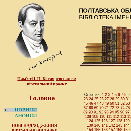
ПОЛТАВСЬКА ОБ
БІБЛІОТЕКА ІМЕН
Пам’яті І. П. Котляревського:
віртуальний проєкт
Головна
Сторінки:
1
2
3
4
5
6
7
8
9
23
24
25
26
27
28
29
30
31
45
46
47
48
49
50
51
52
53
67
68
69
70
71
72
73
74
75
НОВИНИ
89
90
91
92
93
94
95
96
97
АНОНСИ
108
109
110
111
112
113
1
124
125
126
127
128
129
НОВІ НАДХОДЖЕННЯ
139
140
141
142
143
144
154
155
156
157
158
159
ВІРТУАЛЬНІ ВИСТАВКИ