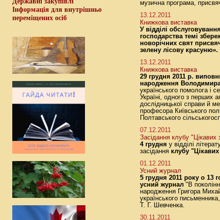
Державні закупівлі
музична програма, присвя
Інформація для внутрішньо
13.12.2011
переміщених осіб
Книжкова виставка
У відділі обслуговуванн
господарства темі збере
новорічних свят присвя
зелену лісову красуню».
13.12.2011
Книжкова виставка
29 грудня 2011 р. виповн
народження Володимира
українського помолога і с
Україні, одного з перших а
дослідницької справи й ме
професора Київського полі
Полтавського сільськогосп
07.12.2011
Засідання клубу "Цікавих 
4 грудня
у відділі літера
засідання
клубу "Цікавих
01.12.2011
Усний журнал
5 грудня 2011 року о 13 г
усний журнал
"В покоління
народження Григора Михай
українського письменника,
Т. Г. Шевченка.
30.11.2011