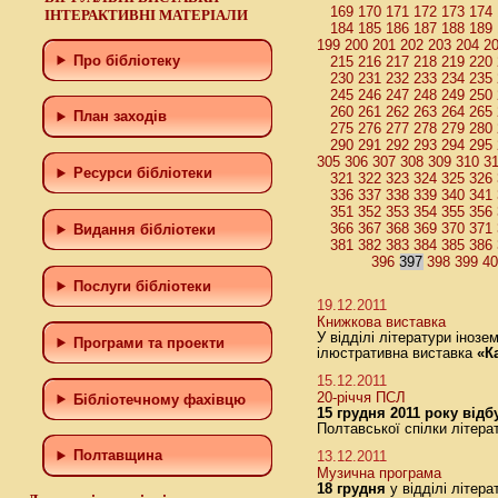
169
170
171
172
173
174
ІНТЕРАКТИВНІ МАТЕРІАЛИ
184
185
186
187
188
189
199
200
201
202
203
204
2
Про бібліотеку
215
216
217
218
219
220
230
231
232
233
234
235
245
246
247
248
249
250
260
261
262
263
264
265
План заходів
275
276
277
278
279
280
290
291
292
293
294
295
305
306
307
308
309
310
3
Ресурси бібліотеки
321
322
323
324
325
326
336
337
338
339
340
341
351
352
353
354
355
356
366
367
368
369
370
371
Видання бібліотеки
381
382
383
384
385
386
396
397
398
399
4
Послуги бібліотеки
19.12.2011
Книжкова виставка
У відділі літератури іноз
Програми та проекти
ілюстративна виставка
«К
15.12.2011
20-річчя ПСЛ
Бiблiотечному фахiвцю
15 грудня 2011 року від
Полтавської спілки літерат
Полтавщина
13.12.2011
Музична програма
18 грудня
у
відділі літера