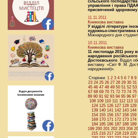
сільського господарства
управління і права ПДАА
присвячений здоровому 
11.11.2011
Книжкова виставка
У відділі літератури ін
художньо-ілюстративна в
Міжнародного дня студент
10.11.2011
Книжкова виставка
11 листопада 2011 року 
народження російського 
Достоєвського
. Відділ о
виставку «Світ Ф. М. Дост
народження)».
Сторінки:
1
2
3
4
5
6
7
8
9
23
24
25
26
27
28
29
30
31
45
46
47
48
49
50
51
52
53
67
68
69
70
71
72
73
74
75
89
90
91
92
93
94
95
96
97
108
109
110
111
112
113
1
124
125
126
127
128
129
139
140
141
142
143
144
154
155
156
157
158
159
169
170
171
172
173
174
184
185
186
187
188
189
199
200
201
202
203
204
2
215
216
217
218
219
220
230
231
232
233
234
235