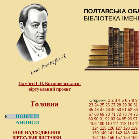
ПОЛТАВСЬКА ОБ
БІБЛІОТЕКА ІМЕН
Пам’яті І. П. Котляревського:
віртуальний проєкт
Головна
1
2
3
4
5
6
7
8
9
Сторінки:
23
24
25
26
27
28
29
30
31
45
46
47
48
49
50
51
52
53
67
68
69
70
71
72
73
74
75
НОВИНИ
89
90
91
92
93
94
95
96
97
АНОНСИ
108
109
110
111
112
113
1
124
125
126
127
128
129
НОВІ НАДХОДЖЕННЯ
139
140
141
142
143
144
ВІРТУАЛЬНІ ВИСТАВКИ
154
155
156
157
158
159