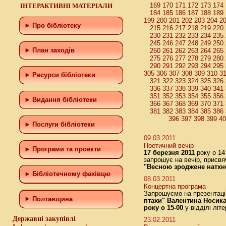
169
170
171
172
173
174
ІНТЕРАКТИВНІ МАТЕРІАЛИ
184
185
186
187
188
189
199
200
201
202
203
204
2
Про бібліотеку
215
216
217
218
219
220
230
231
232
233
234
235
245
246
247
248
249
250
План заходів
260
261
262
263
264
265
275
276
277
278
279
280
290
291
292
293
294
295
305
306
307
308
309
310
3
Ресурси бібліотеки
321
322
323
324
325
326
336
337
338
339
340
341
351
352
353
354
355
356
Видання бібліотеки
366
367
368
369
370
371
381
382
383
384
385
386
396
397
398
399
4
Послуги бібліотеки
09.03.2011
Поетичний вечір
Програми та проекти
17 березня 2011
року о 14 
запрошує на вечір, присвя
"Весною зроджене натхн
Бiблiотечному фахiвцю
08.03.2011
Концертна програма
Запрошуємо на презентаці
Полтавщина
птахи"
Валентина Носик
року о 15-00
у відділі літ
Державні закупівлі
23.02.2011