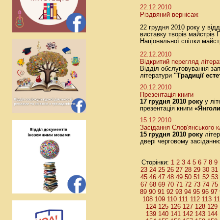
22.12.2010
Різдвяний вернісаж
22 грудня 2010 року у відд
виставку творів майстрів 
Національної спілки майст
22.12.2010
Відкритий перегляд літера
Відділ обслуговування за
літератури
"Традиції есте
20.12.2010
Презентація книги
17 грудня 2010 року
у літ
презентація книги
«Янголи
15.12.2010
Засідання Слов'янського 
15 грудня 2010 року
літер
двері черговому засіданню
1
2
3
4
5
6
7
8
9
Сторінки:
23
24
25
26
27
28
29
30
31
45
46
47
48
49
50
51
52
53
67
68
69
70
71
72
73
74
75
89
90
91
92
93
94
95
96
97
108
109
110
111
112
113
1
124
125
126
127
128
129
139
140
141
142
143
144