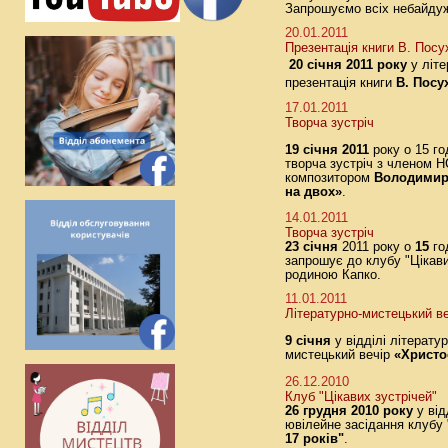
Запрошуємо всіх небайдуж
20.01.2011
Презентація книги В. Посу
20 січня 2011 року
у літе
презентація книги
В. Посу
17.01.2011
Творча зустріч
19 січня 2011
року о 15 го
творча зустріч з членом 
композитором
Володимир
на двох»
.
14.01.2011
Творча зустріч
23 січня
2011 року о
15
го
запрошує до клубу "Цікави
родиною Капко.
11.01.2011
Літературно-мистецький ве
9 січня
у відділі літерату
мистецький вечір
«Христо
26.12.2010
Клуб "Цікавих зустрічей"
26 грудня 2010 року
у від
ювілейне засідання клубу 
17 років"
.