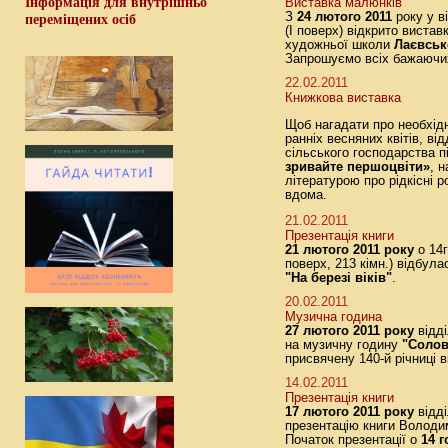
Інформація для внутрішньо
Виставка малюнків
З
24 лютого 2011
року у ві
переміщених осіб
(І поверх) відкрито виста
художньої школи
Лаєвськ
Запрошуємо всіх бажаючих
22.02.2011
Книжкова виставка
Щоб нагадати про необхід
ранніх весняних квітів, ві
сільського господарства 
зривайте першоцвіти»
, 
літературою про рідкісні 
вдома.
21.02.2011
Презентація книги
21 лютого 2011 року
о 14г
поверх, 213 кімн.) відбула
"На березі віків"
.
20.02.2011
Музична година
27 лютого 2011 року
відді
на музичну годину
"Солов
присвячену 140-й річниці 
14.02.2011
Презентація книги
17 лютого 2011 року
відді
презентацію книги Волод
Початок презентації о
14 г