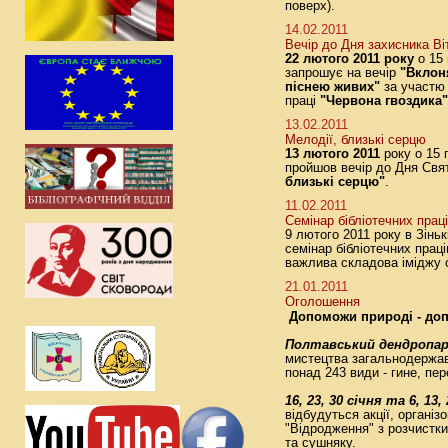
поверх).
14.02.2011
Вечір до Дня захисника Ві
22 лютого 2011 року
о 15 
запрошує на вечір
"Вклон
піснею живих"
за участю 
праці
"Червона гвоздика"
13.02.2011
Мелодії, близькі серцю
13 лютого 2011
року о 15 г
пройшов вечір до Дня Свя
близькі серцю"
.
11.02.2011
Семінар бібліотечних праці
9 лютого 2011 року в Зіньк
семінар бібліотечних праці
важлива складова іміджу с
21.01.2011
Оголошення
Допоможи природі - доп
Полтавський дендропа
мистецтва загальнодержав
понад 243 види - гине, пе
16, 23, 30 січня та 6, 13
відбудуться акції, органі
"Відродження" з розчистки
та сушняку.