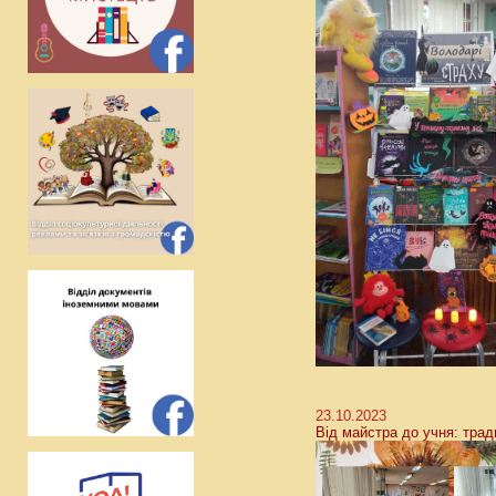
23.10.2023
Від майстра до учня: трад