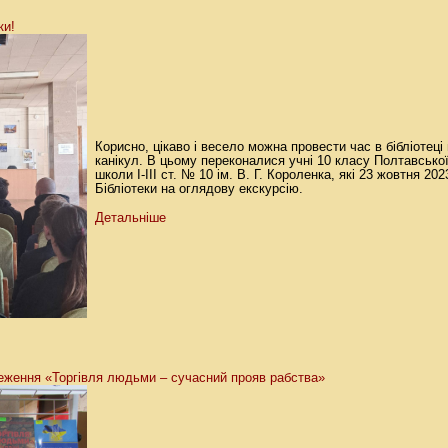
ки!
Корисно, цікаво і весело можна провести час в бібліотеці
канікул. В цьому переконалися учні 10 класу Полтавської
школи І-ІІІ ст. № 10 ім. В. Г. Короленка, які 23 жовтня 20
Бібліотеки на оглядову екскурсію.
Детальніше
еження «Торгівля людьми – сучасний прояв рабства»