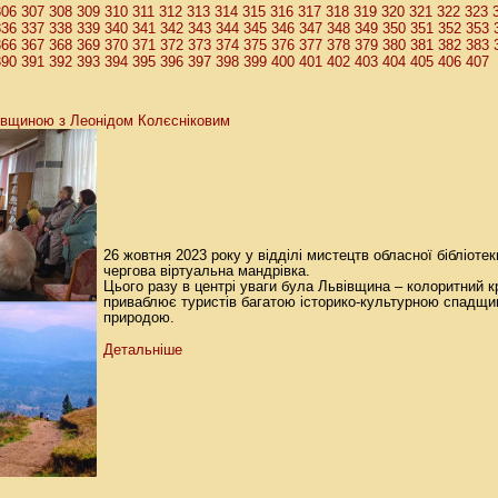
306
307
308
309
310
311
312
313
314
315
316
317
318
319
320
321
322
323
336
337
338
339
340
341
342
343
344
345
346
347
348
349
350
351
352
353
366
367
368
369
370
371
372
373
374
375
376
377
378
379
380
381
382
383
390
391
392
393
394
395
396
397
398
399
400
401
402
403
404
405
406
407
івщиною з Леонідом Колєсніковим
26 жовтня 2023 року у відділі мистецтв обласної бібліоте
чергова віртуальна мандрівка.
Цього разу в центрі уваги була Львівщина – колоритний 
приваблює туристів багатою історико-культурною спадщи
природою.
Детальніше