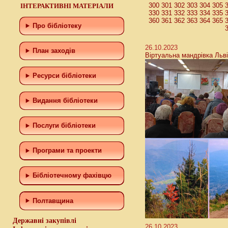
300
301
302
303
304
305
ІНТЕРАКТИВНІ МАТЕРІАЛИ
330
331
332
333
334
335
360
361
362
363
364
365
Про бібліотеку
26.10.2023
План заходів
Віртуальна мандрівка Льв
Ресурси бібліотеки
Видання бібліотеки
Послуги бібліотеки
Програми та проекти
Бiблiотечному фахiвцю
Полтавщина
Державні закупівлі
26.10.2023