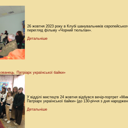
26 жовтня 2023 року в Клубі шанувальників європейськог
перегляд фільму «Чорний тюльпан».
Детальніше
ованець. Патріарх української байки»
У відділі мистецтв 24 жовтня відбувся вечір-портрет «Ми
Патріарх української байки» (до 130-річчя з дня народжен
Детальніше