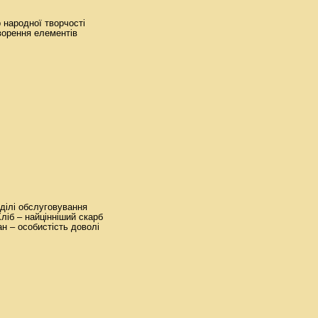
 народної творчості
ворення елементів
дділі обслуговування
Хліб – найцінніший скарб
ан – особистість доволі