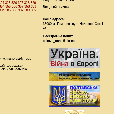
324
325
326
327
328
329
354
355
356
357
358
359
Вихідний: субота
384
385
386
387
388
389
Наша адреса:
36000 м. Полтава, вул. Небесної Сотні,
17
Електронна пошта:
poltava_ounb@ukr.net
ки успішно відбулась
край, що завжди
ною й унікальною