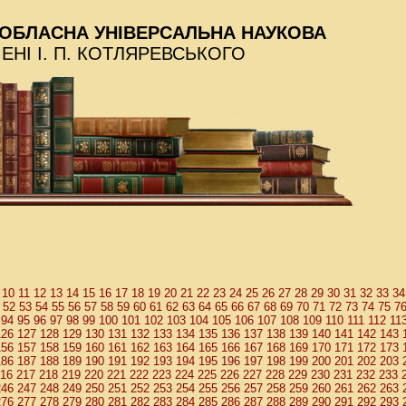
ОБЛАСНА УНІВЕРСАЛЬНА НАУКОВА
МЕНІ І. П. КОТЛЯРЕВСЬКОГО
10
11
12
13
14
15
16
17
18
19
20
21
22
23
24
25
26
27
28
29
30
31
32
33
34
52
53
54
55
56
57
58
59
60
61
62
63
64
65
66
67
68
69
70
71
72
73
74
75
7
94
95
96
97
98
99
100
101
102
103
104
105
106
107
108
109
110
111
112
11
126
127
128
129
130
131
132
133
134
135
136
137
138
139
140
141
142
143
156
157
158
159
160
161
162
163
164
165
166
167
168
169
170
171
172
173
186
187
188
189
190
191
192
193
194
195
196
197
198
199
200
201
202
203
16
217
218
219
220
221
222
223
224
225
226
227
228
229
230
231
232
233
246
247
248
249
250
251
252
253
254
255
256
257
258
259
260
261
262
263
276
277
278
279
280
281
282
283
284
285
286
287
288
289
290
291
292
293