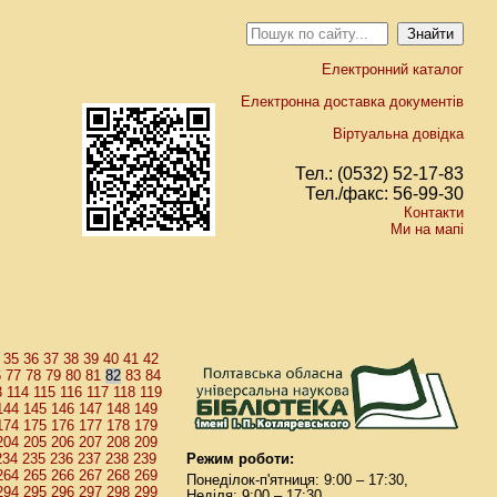
Електронний каталог
Електронна доставка документів
Віртуальна довідка
Тел.: (0532) 52-17-83
Тел./факс: 56-99-30
Контакти
Ми на мапі
35
36
37
38
39
40
41
42
6
77
78
79
80
81
83
84
82
3
114
115
116
117
118
119
144
145
146
147
148
149
174
175
176
177
178
179
204
205
206
207
208
209
234
235
236
237
238
239
Режим роботи:
264
265
266
267
268
269
Понеділок-п'ятниця: 9:00 – 17:30,
294
295
296
297
298
299
Неділя: 9:00 – 17:30.