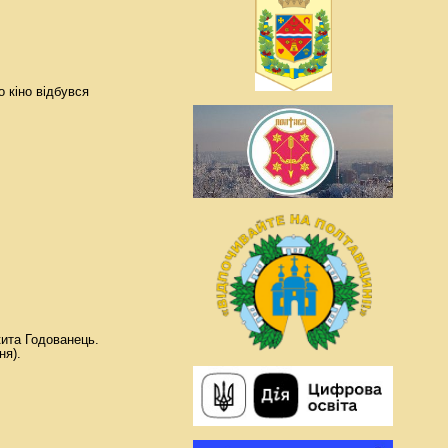
о кіно відбувся
кита Годованець.
ня).