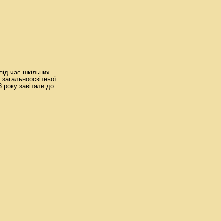
 під час шкільних
 загальноосвітньої
23 року завітали до