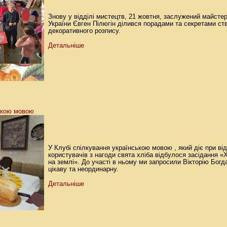
Знову у відділі мистецтв, 21 жовтня, заслужений майстер
України Євген Пілюгін ділився порадами та секретами ст
декоративного розпису.
Детальніше
ькою мовою
У Клубі спілкування українською мовою , який діє при ві
користувачів з нагоди свята хліба відбулося засідання «
на землі». До участі в ньому ми запросили Вікторію Богд
цікаву та неординарну.
Детальніше