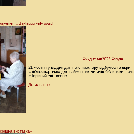
артики» «Чарівний світ осені»
#рікдитини2023
#поунб
21 жовтня у відділі дитячого простору відбулося відкрит
«Бібліосмартики» для найменших читачів бібліотеки. Тем
«Чарівний світ осені».
Детальніше
орошна виставка»