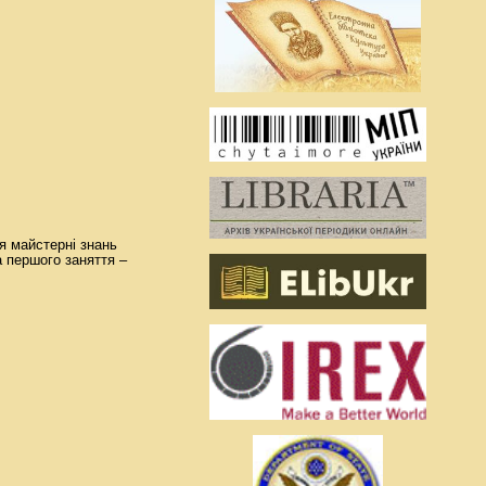
тя майстерні знань
а першого заняття –