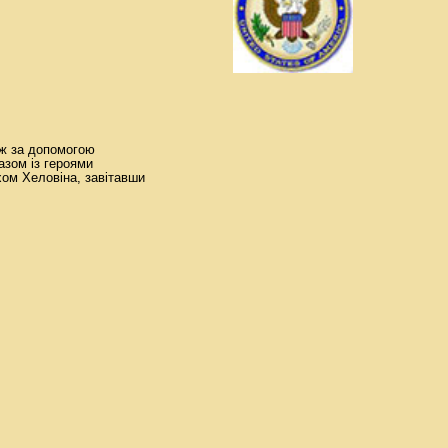
ж за допомогою
разом із героями
хом Хеловіна, завітавши