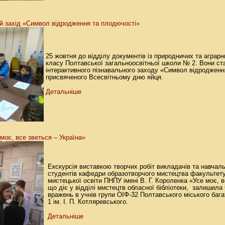
ий захід «Символ відродження та плодючості»
25 жовтня до відділу документів із природничих та аграрни
класу Полтавської загальноосвітньої школи № 2. Вони с
інтерактивного пізнавального заходу «Символ відродженн
присвяченого Всесвітньому дню яйця.
Детальніше
моє, все зветься – Україна»
Екскурсія виставкою творчих робіт викладачів та навчаль
студентів кафедри образотворчого мистецтва факультету 
мистецької освіти ПНПУ імені В. Г. Короленка «Усе моє, в
що діє у відділі мистецтв обласної бібліотеки, залишил
вражень в учнів групи ОІФ-32 Полтавського міського ба
1 ім. І. П. Котляревського.
Детальніше