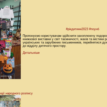
#рікдитини2023
#поунб
Пропонуємо користувачам здійснити захоплюючу подоро
книжкової виставки у світ таємничості, жахів та містики 
українських та зарубіжних письменників, перейнятися ду
до відділу дитячого простору.
Детальніше
иції народного розпису