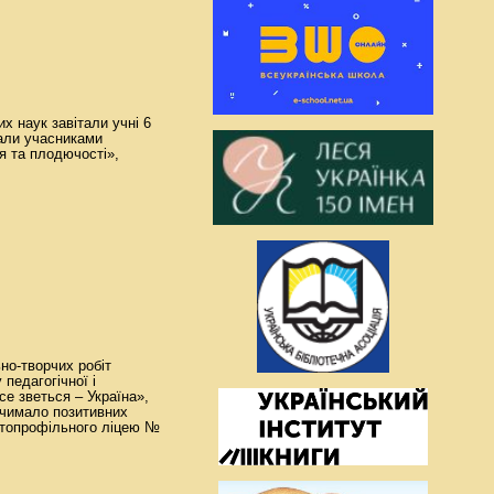
х наук завітали учні 6
тали учасниками
я та плодючості»,
но-творчих робіт
педагогічної і
се зветься – Україна»,
а чимало позитивних
гатопрофільного ліцею №