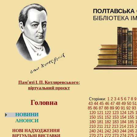
ПОЛТАВСЬКА 
БІБЛІОТЕКА І
Пам’яті І. П. Котляревського:
віртуальний проєкт
Головна
1
2
3
4
5
6
7
8
9
Сторінки:
43
44
45
46
47
48
49
50
51
85
86
87
88
89
90
91
92
93
120
121
122
123
124
125
НОВИНИ
150
151
152
153
154
155
АНОНСИ
180
181
182
183
184
185
210
211
212
213
214
215
2
НОВІ НАДХОДЖЕННЯ
240
241
242
243
244
245
ВІРТУАЛЬНІ ВИСТАВКИ
270
271
272
273
274
275