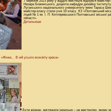
7 березня 2023 року у відділі мистецтв відбувся майстер-
Назара Божинського, доцента кафедри дизайну Інституту
Луганського національного університету імені Тараса Ше
майстер-класу стали учні 10 класу КЗ «Полтавський міс
ліцей № 1 ім. І. П. Котляревського Полтавської міської 
області».
Детальніше
 «Жінка… В ній усього всесвіту краса»
Бути жінкою, виглядати ідеально – це мистецтво, якому 