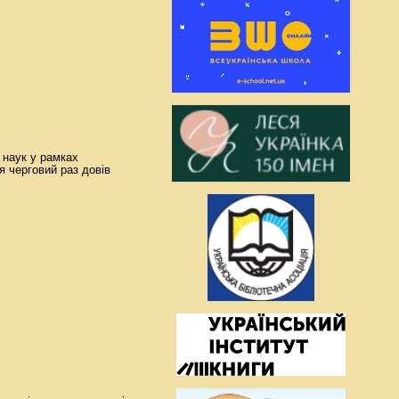
х наук у рамках
я черговий раз довів