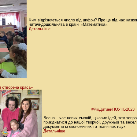
Чим відрізняється число від цифри? Про це під час казков
читачі-дошкільнята в країні «Математика».
Детальніше
 створена краса»
#РікДитиниПОУНБ2023
Весна – час нових емоцій, цікавих ідей, тож запр
приєднатися до нашої творчої, дружньої та весело
документів із економічних та технічних наук.
Детальніше