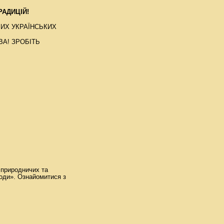
РАДИЦІЙ!
ИХ УКРАЇНСЬКИХ
А! ЗРОБІТЬ
з природничих та
роди». Ознайомитися з