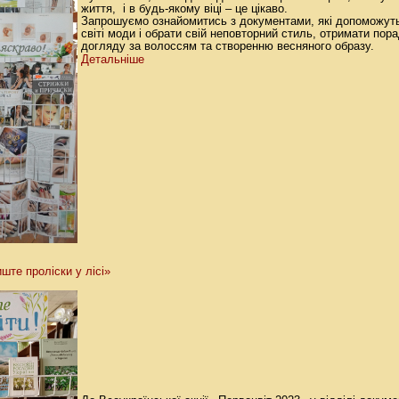
життя, і в будь-якому віці – це цікаво.
Запрошуємо ознайомитись з документами, які допоможуть
світі моди і обрати свій неповторний стиль, отримати пор
догляду за волоссям та створенню весняного образу.
Детальніше
ште проліски у лісі»