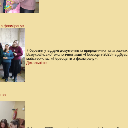
 з фоамірану»
7 березня у відділі документів із природничих та аграрни
Всеукраїнської екологічної акції «Первоцвіт-2023» відбувс
майстер-клас «Первоцвіти з фоамірану».
Детальніше
ства