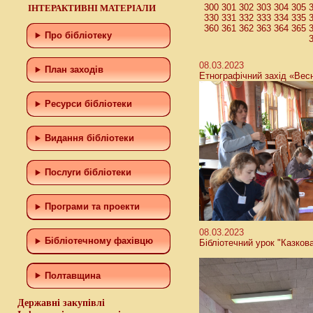
300
301
302
303
304
305
ІНТЕРАКТИВНІ МАТЕРІАЛИ
330
331
332
333
334
335
360
361
362
363
364
365
Про бібліотеку
08.03.2023
План заходів
Етнографічний захід «Вес
Ресурси бібліотеки
Видання бібліотеки
Послуги бібліотеки
Програми та проекти
08.03.2023
Бiблiотечному фахiвцю
Бібліотечний урок "Казков
Полтавщина
Державні закупівлі