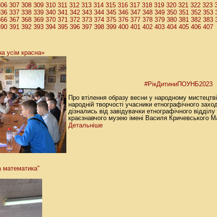
306
307
308
309
310
311
312
313
314
315
316
317
318
319
320
321
322
323
336
337
338
339
340
341
342
343
344
345
346
347
348
349
350
351
352
353
366
367
368
369
370
371
372
373
374
375
376
377
378
379
380
381
382
383
390
391
392
393
394
395
396
397
398
399
400
401
402
403
404
405
406
407
на усім красна»
#РікДитиниПОУНБ2023
Про втілення образу весни у народному мистецтві,
народній творчості учасники етнографічного захо
дізнались від завідувачки етнографічного відділу
краєзнавчого музею імені Василя Кричевського Ма
Детальніше
а математика"