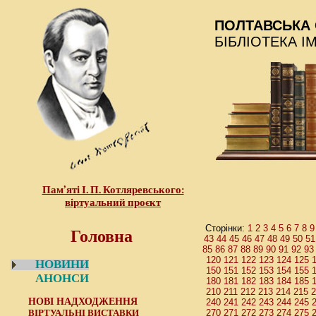
ПОЛТАВСЬКА 
БІБЛІОТЕКА І
Пам’яті І. П. Котляревського:
віртуальний проєкт
Головна
1
2
3
4
5
6
7
8
9
Сторінки:
43
44
45
46
47
48
49
50
51
85
86
87
88
89
90
91
92
93
120
121
122
123
124
125
НОВИНИ
150
151
152
153
154
155
АНОНСИ
180
181
182
183
184
185
210
211
212
213
214
215
2
НОВІ НАДХОДЖЕННЯ
240
241
242
243
244
245
ВІРТУАЛЬНІ ВИСТАВКИ
270
271
272
273
274
275