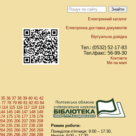
Електронний каталог
Електронна доставка документів
Віртуальна довідка
Тел.: (0532) 52-17-83
Тел./факс: 56-99-30
Контакти
Ми на мапі
35
36
37
38
39
40
41
42
6
77
78
79
80
81
82
83
84
3
114
115
116
117
118
119
144
145
146
147
148
149
174
175
176
177
178
179
204
205
206
207
208
209
234
235
236
237
238
239
Режим роботи:
264
265
266
267
268
269
Понеділок-п'ятниця: 9:00 – 17:30,
294
295
296
297
298
299
Неділя: 9:00 – 17:30.