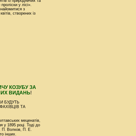
нтів із природничих та
проліски у лісі».
ознайомитися з
вітів, створених із
ЧУ КОЗУБУ ЗА
НИХ ВИДАНЬ
!
КИ БУДУТЬ
ФАХІВЦІВ ТА
олтавських меценатів,
я у 1895 році. Тоді до
 П. Волков, П. Е.
то інших.