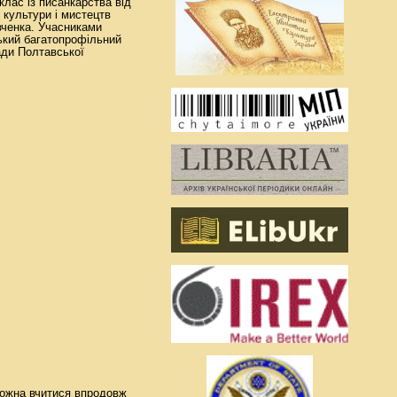
клас із писанкарства від
 культури і мистецтв
вченка. Учасниками
ький багатопрофільний
ради Полтавської
можна вчитися впродовж