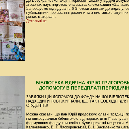
До Всеукраїнської акції «Первоцвіт 2023» у відділі докуме
аграрних наук підготовлена виставка-експозиція «Залиште 
Запрошуємо відвідувачів бібліотеки завітати до відділу, 
публікаціями про весняні рослини та з виставкою штучних к
різних матеріалів.
Детальніше
БІБЛІОТЕКА ВДЯЧНА ЮРІЮ ГРИГОРОВИ
ДОПОМОГУ В ПЕРЕДПЛАТІ ПЕРІОДИЧ
ЗАВДЯКИ ЦІЙ ДОПОМОЗІ ДО ФОНДУ НАШОЇ БІБЛІОТЕ
НАДХОДИТИ НОВІ ЖУРНАЛИ, ЩО ТАК НЕОБХІДНІ ДЛЯ 
СТУДЕНТІВ!
Можна сказати, що пан Юрій продовжує славні традиції п
які опіковувалися бібліотекою від перших днів її заснуванн
формування фонду книгозбірні були причетні меценати: А.
Калениченко, В. Г. Ляскоронський, В. І. Василенко та бага