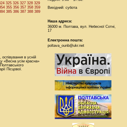
324
325
326
327
328
329
354
355
356
357
358
359
Вихідний: субота
384
385
386
387
388
389
Наша адреса:
36000 м. Полтава, вул. Небесної Сотні,
17
Електронна пошта:
poltava_ounb@ukr.net
 оспівування в усній
ду «Весна усім красна»
 Полтавського
рії Пісцової.