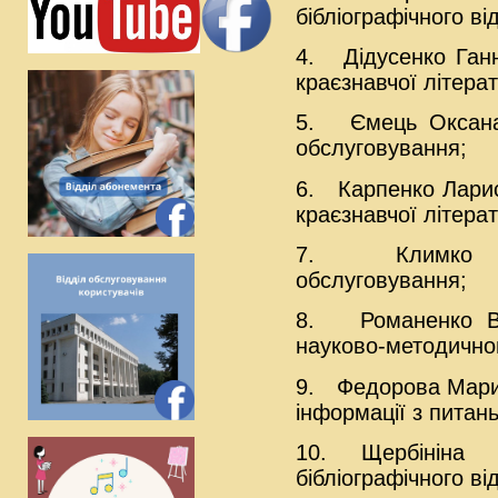
бібліографічного ві
4.
Дідусенко Ганн
краєзнавчої літерату
5.
Ємець Оксана
обслуговування;
6.
Карпенко Лариса
краєзнавчої літерату
7.
Климко 
обслуговування;
8.
Романенко В
науково-методичног
9.
Федорова Марина
інформації з питань
10. Щербініна 
бібліографічного від