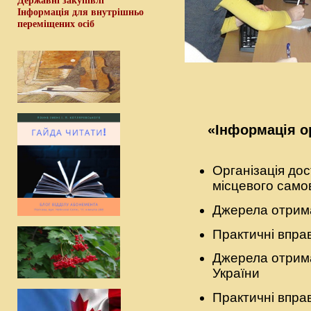
Державні закупівлі
Інформація для внутрішньо
переміщених осіб
«Інформація ор
Організація дос
місцевого само
Джерела отрима
Практичні впра
Джерела отрима
України
Практичні впра