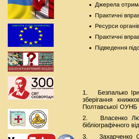
Джерела отрима
Практичні впра
Ресурси органів
Практичні впра
Підведення підс
1.
Безпалько Іри
зберігання книжко
Полтавської ОУНБ і
2.
Власенко Лю
бібліографічного ві
3.
Захарченко С