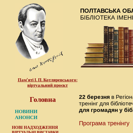
ПОЛТАВСЬКА ОБ
БІБЛІОТЕКА ІМЕН
Пам’яті І. П. Котляревського:
віртуальний проєкт
Головна
22 березня
в Регіо
тренінг для бібліот
для громадян у біб
НОВИНИ
АНОНСИ
Програма тренінгу
НОВІ НАДХОДЖЕННЯ
ВІРТУАЛЬНІ ВИСТАВКИ