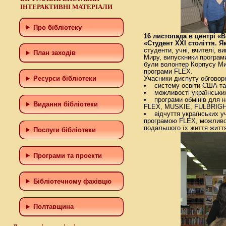
ІНТЕРАКТИВНІ МАТЕРІАЛИ
Про бібліотеку
16 листопада в центрі «
«Студент ХХІ століття. Я
студенти, учні, вчителі, в
План заходів
Миру, випускники програм
були волонтер Корпусу Мир
програми FLEX.
Ресурси бібліотеки
Учасники диспуту обговор
• систему освіти США та 
• можливості українських 
• програми обмінів для н
Видання бібліотеки
FLEX, MUSKIE, FULBRI
• відчуття українських уч
програмою FLEX, можливос
подальшого їх життя житт
Послуги бібліотеки
Програми та проекти
Бiблiотечному фахiвцю
Полтавщина